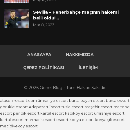
Sevilla – Fenerbahçe maçının hakemi
belli oldu!…
Mar 8, 2023
ANASAYFA
HAKKIMIZDA
ÇEREZ POLITIKASI
İLETIŞIM
© 2026 Genel Blog - Tüm Hakları Saklıdır.
atasehirescort.com
ümraniye escort
bursa bayan escort
bursa eskort
görükle escort
Adapazarı Escort
tuzla escort
ataşehir escort
maltepe
escort
pendik escort
kartal escort
kadıköy escort
ümraniye escort
kartal escort
marmaris escort
escort konya
escort konya
şili escort
,
mecidiyeköy escort