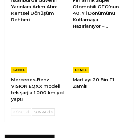
İstanbul’da Güvenli
Ferrari İlk Süper
Yarınlara Adım Atın:
Otomobili GTO’nun
Kentsel Dönüşüm
40. Yıl Dönümünü
Rehberi
Kutlamaya
Hazırlanıyor –…
GENEL
GENEL
Mercedes-Benz
Mart ayı 20 Bin TL
VISION EQXX modeli
Zamlı!
tek şarjla 1.000 km yol
yaptı
ÖNCEKI
SONRAKI