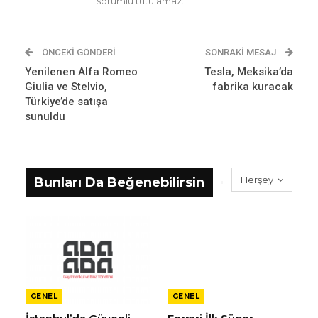
sorumlu tutulamaz.
ÖNCEKI GÖNDERI
SONRAKI MESAJ
Yenilenen Alfa Romeo
Tesla, Meksika’da
Giulia ve Stelvio,
fabrika kuracak
Türkiye’de satışa
sunuldu
Herşey
Bunları Da Beğenebilirsin
GENEL
GENEL