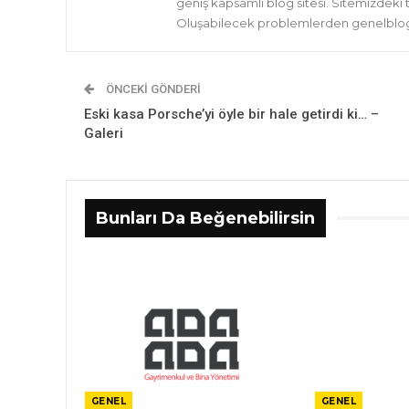
geniş kapsamlı blog sitesi. Sitemizdeki
Oluşabilecek problemlerden genelblog.
ÖNCEKI GÖNDERI
Eski kasa Porsche’yi öyle bir hale getirdi ki… –
Galeri
Bunları Da Beğenebilirsin
GENEL
GENEL