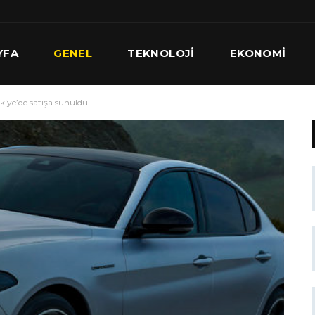
YFA
GENEL
TEKNOLOJI
EKONOMI
kiye’de satışa sunuldu