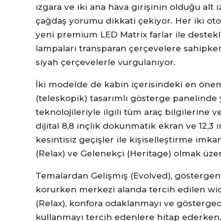
ızgara ve iki ana hava girişinin olduğu alt
çağdaş yorumu dikkati çekiyor. Her iki ot
yeni premium LED Matrix farlar ile destekle
lampaları transparan çerçevelere sahipken,
siyah çerçevelerle vurgulanıyor.
İki modelde de kabin içerisindeki en öne
(teleskopik) tasarımlı gösterge panelinde 
teknolojileriyle ilgili tüm araç bilgilerin
dijital 8,8 inçlik dokunmatik ekran ve 12,3 i
kesintisiz geçişler ile kişiselleştirme imk
(Relax) ve Gelenekçi (Heritage) olmak üzere
Temalardan Gelişmiş (Evolved), göstergen
korurken merkezi alanda tercih edilen wi
(Relax), konfora odaklanmayı ve göstergede
kullanmayı tercih edenlere hitap ederken