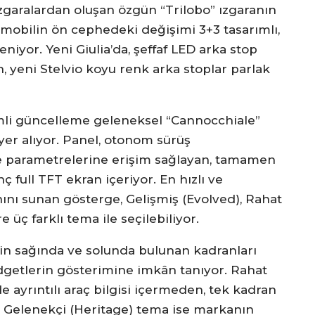
 ızgaralardan oluşan özgün “Trilobo” ızgaranın
omobilin ön cephedeki değişimi 3+3 tasarımlı,
niyor. Yeni Giulia’da, şeffaf LED arka stop
 yeni Stelvio koyu renk arka stoplar parlak
mli güncelleme geleneksel “Cannocchiale”
yer alıyor. Panel, otonom sürüş
e ve parametrelerine erişim sağlayan, tamamen
nç full TFT ekran içeriyor. En hızlı ve
anını sunan gösterge, Gelişmiş (Evolved), Rahat
 üç farklı tema ile seçilebiliyor.
in sağında ve solunda bulunan kadranları
dgetlerin gösterimine imkân tanıyor. Rahat
 ayrıntılı araç bilgisi içermeden, tek kadran
, Gelenekçi (Heritage) tema ise markanın