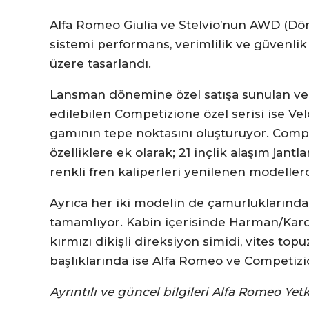
Alfa Romeo Giulia ve Stelvio’nun AWD (Dör
sistemi performans, verimlilik ve güvenli
üzere tasarlandı.
Lansman dönemine özel satışa sunulan ve öz
edilebilen Competizione özel serisi ise Ve
gamının tepe noktasını oluşturuyor. Comp
özelliklere ek olarak; 21 inçlik alaşım jantl
renkli fren kaliperleri yenilenen modelle
Ayrıca her iki modelin de çamurluklarında
tamamlıyor. Kabin içerisinde Harman/Kard
kırmızı dikişli direksiyon simidi, vites top
başlıklarında ise Alfa Romeo ve Competizi
Ayrıntılı ve güncel bilgileri Alfa Romeo Yetki