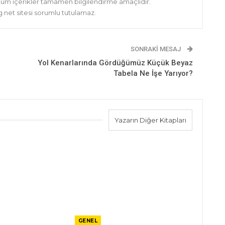
 tüm içerikler tamamen bilgilendirme amaçlıdır.
net sitesi sorumlu tutulamaz.
SONRAKI MESAJ
Yol Kenarlarında Gördüğümüz Küçük Beyaz
Tabela Ne İşe Yarıyor?
Yazarın Diğer Kitapları
GENEL