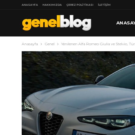
ANASAYFA
HAKKIMIZDA
ÇEREZ POLITIKASI
İLETIŞIM
ANASA
Anasayfa
Genel
Yenilenen Alfa Romeo Giulia ve Stelvio, Tür
DAHA