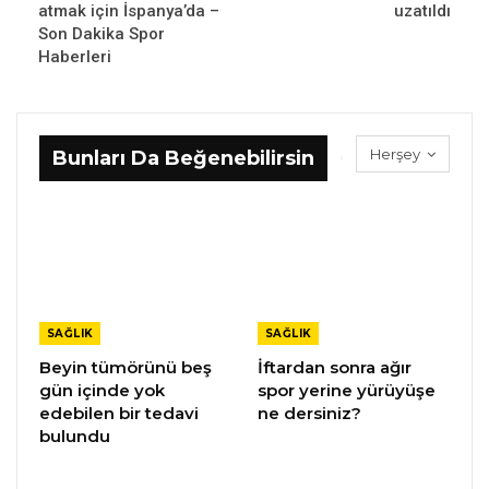
atmak için İspanya’da –
uzatıldı
Son Dakika Spor
Haberleri
Herşey
Bunları Da Beğenebilirsin
SAĞLIK
SAĞLIK
Beyin tümörünü beş
İftardan sonra ağır
gün içinde yok
spor yerine yürüyüşe
edebilen bir tedavi
ne dersiniz?
bulundu