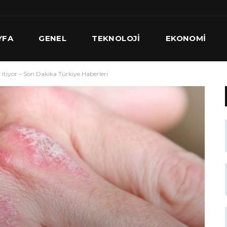
YFA
GENEL
TEKNOLOJI
EKONOMI
a itiyor – Son Dakika Türkiye Haberleri