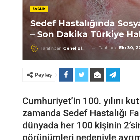
SAĞLIK
Sedef Hastalığında Sosyal
– Son Dakika Türkiye Ha
Tarihinde
Eki 30, 
Tarafından
Genel Blog
Paylaş
Cumhuriyet’in 100. yılını ku
zamanda Sedef Hastalığı Fa
dünyada her 100 kişinin 2’si
görünümleri nedeniyle ayrımc