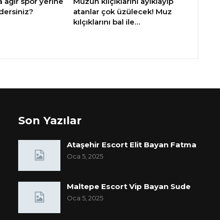
a ağır spor yerine
Muzun kılçıklarını ayıklayıp
dersiniz?
atanlar çok üzülecek! Muz
kılçıklarını bal ile…
Son Yazılar
Ataşehir Escort Elit Bayan Fatma
Oca 5, 2025
Maltepe Escort Vip Bayan Sude
Oca 5, 2025