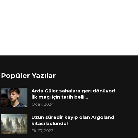
Popüler Yazılar
Arda Güler sahalara geri dönüyor!
İlk maçı için tarih belli…
Oca 1, 2024
Uzun süredir kayıp olan Argoland
kıtası bulundu!
Eki 27, 2023