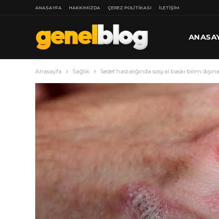
ANASAYFA
HAKKIMIZDA
ÇEREZ POLITIKASI
İLETIŞIM
ANASA
Anasayfa
Sağlık
Sedef hastalığında sosyal baskı bilim dışın
DAHA