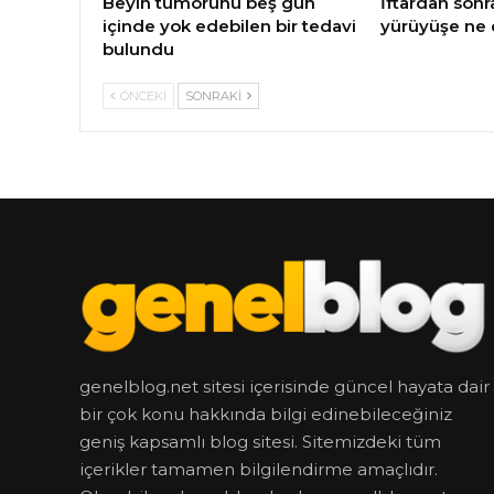
Beyin tümörünü beş gün
İftardan sonr
içinde yok edebilen bir tedavi
yürüyüşe ne 
bulundu
ÖNCEKI
SONRAKI
genelblog.net sitesi içerisinde güncel hayata dair
bir çok konu hakkında bilgi edinebileceğiniz
geniş kapsamlı blog sitesi. Sitemizdeki tüm
içerikler tamamen bilgilendirme amaçlıdır.