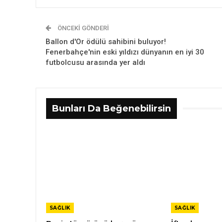
ÖNCEKI GÖNDERI
Ballon d'Or ödülü sahibini buluyor!
Fenerbahçe'nin eski yıldızı dünyanın en iyi 30
futbolcusu arasında yer aldı
Bunları Da Beğenebilirsin
SAĞLIK
SAĞLIK