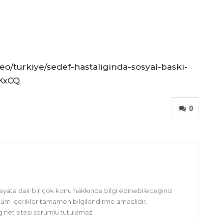
eo/turkiye/sedef-hastaliginda-sosyal-baski-
eKxCQ
0
hayata dair bir çok konu hakkında bilgi edinebileceğiniz
 tüm içerikler tamamen bilgilendirme amaçlıdır.
net sitesi sorumlu tutulamaz.