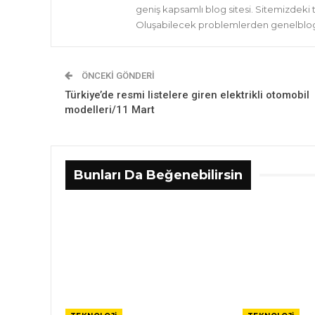
geniş kapsamlı blog sitesi. Sitemizdeki
Oluşabilecek problemlerden genelblog.
ÖNCEKI GÖNDERI
Türkiye’de resmi listelere giren elektrikli otomobil
modelleri/11 Mart
Bunları Da Beğenebilirsin