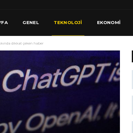
YFA
GENEL
TEKNOLOJI
EKONOMI
ında dikkat çeken haber