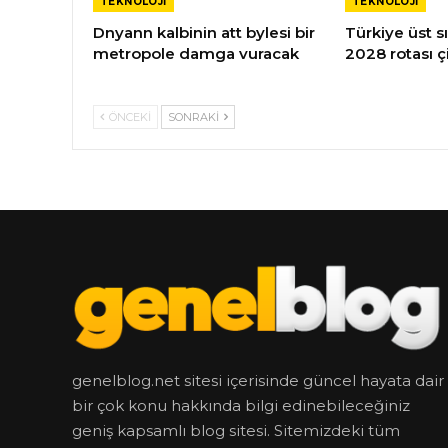
TEKNOLOJI
TEKNOLOJI
Dnyann kalbinin att bylesi bir
Türkiye üst sı
metropole damga vuracak
2028 rotası çi
ÖNCEKI
SONRAKI
genelblog.net sitesi içerisinde güncel hayata dair
bir çok konu hakkında bilgi edinebileceğiniz
geniş kapsamlı blog sitesi. Sitemizdeki tüm