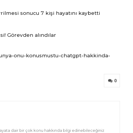
lmesi sonucu 7 kişi hayatını kaybetti
i! Görevden alındılar
dunya-onu-konusmustu-chatgpt-hakkinda-
0
hayata dair bir çok konu hakkında bilgi edinebileceğiniz