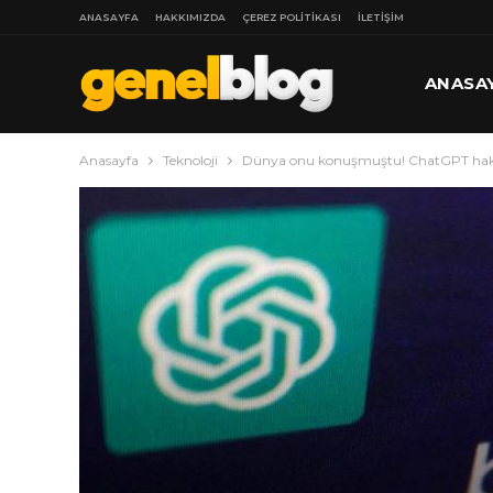
ANASAYFA
HAKKIMIZDA
ÇEREZ POLITIKASI
İLETIŞIM
ANASA
Anasayfa
Teknoloji
Dünya onu konuşmuştu! ChatGPT hakk
DAHA