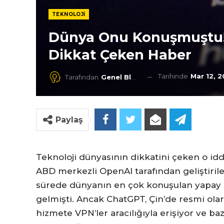
TEKNOLOJI
Dünya Onu Konuşmuştu!
Dikkat Çeken Haber
Tarihinde
Mar 12, 
Tarafından
Genel Blog
Paylaş
Teknoloji dünyasının dikkatini çeken o id
ABD merkezli OpenAI tarafından geliştiril
sürede dünyanın en çok konuşulan yapay z
gelmişti. Ancak ChatGPT, Çin’de resmi olar
hizmete VPN’ler aracılığıyla erişiyor ve baz