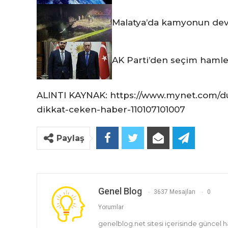
Malatya’da kamyonun devri
AK Parti’den seçim hamles
ALINTI KAYNAK: https://www.mynet.com/
dikkat-ceken-haber-110107101007
Paylaş
Genel Blog
3637 Mesajları
0
Yorumlar
genelblog.net sitesi içerisinde güncel 