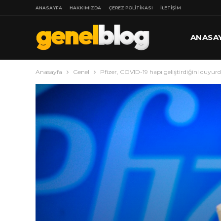
ANASAYFA
HAKKIMIZDA
ÇEREZ POLITIKASI
İLETIŞIM
ANASA
Anasayfa
Genel
Pfizer, COVID-19 hapı geliştirdiğini duyurd
DAHA