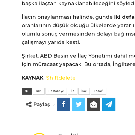
başka ilaçtan kaynaklanabileceğini söyledi
İlacın onaylanması halinde, günde
iki defa
oranlarının düşük olduğu ülkelerde yararlı 
olumlu sonuç vermesinden dolayı bağımsız
çalışmayı yarıda kesti.
Şirket, ABD Besin ve İlaç Yönetimi dahil m
için müracaat yapacak. Bu ortada, İngilte
KAYNAK
:
Shiftdelete
Gün
Hastaneye
İla
İlaç
Tedavi̇
Paylaş