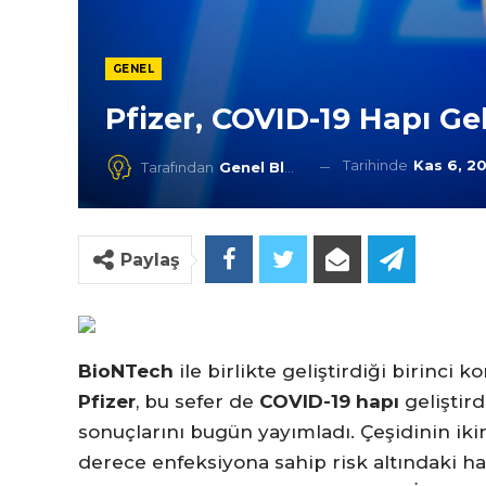
GENEL
Pfizer, COVID-19 Hapı Gel
Tarihinde
Kas 6, 2
Tarafından
Genel Blog
Paylaş
BioNTech
ile birlikte geliştirdiği birinci k
Pfizer
, bu sefer de
COVID-19 hapı
geliştir
sonuçlarını bugün yayımladı. Çeşidinin ikinc
derece enfeksiyona sahip risk altındaki h