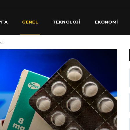
YFA
GENEL
TEKNOLOJI
EKONOMI
u!