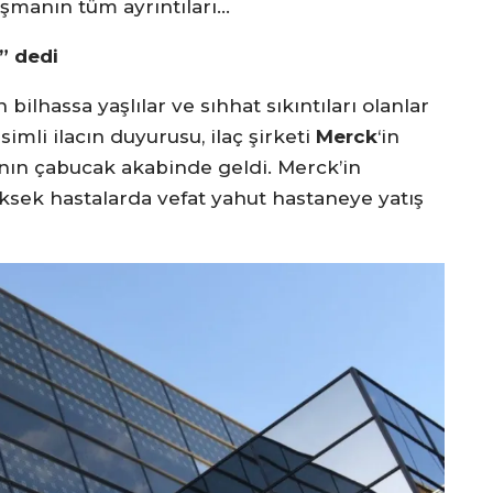
lışmanın tüm ayrıntıları…
i” dedi
 bilhassa yaşlılar ve sıhhat sıkıntıları olanlar
 isimli ilacın duyurusu, ilaç şirketi
Merck
‘in
nın çabucak akabinde geldi. Merck’in
 yüksek hastalarda vefat yahut hastaneye yatış