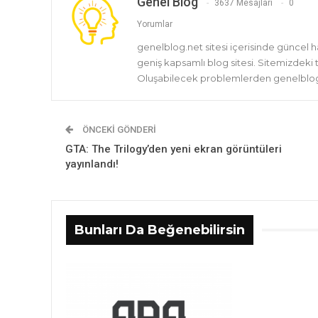
Genel Blog
3637 Mesajları
0
Yorumlar
genelblog.net sitesi içerisinde güncel 
geniş kapsamlı blog sitesi. Sitemizdeki
Oluşabilecek problemlerden genelblog.
ÖNCEKI GÖNDERI
GTA: The Trilogy’den yeni ekran görüntüleri
yayınlandı!
Bunları Da Beğenebilirsin