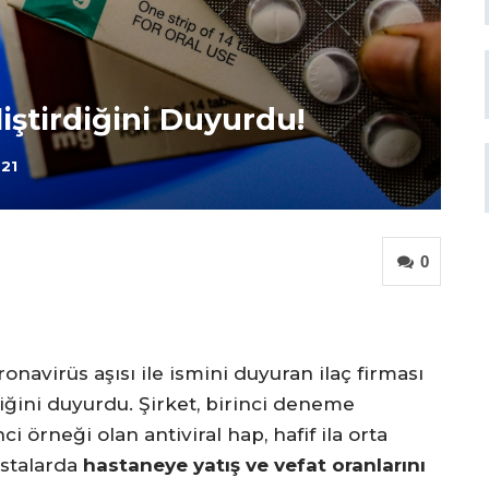
iştirdiğini Duyurdu!
021
0
oronavirüs aşısı ile ismini duyuran ilaç firması
diğini duyurdu. Şirket, birinci deneme
i örneği olan antiviral hap, hafif ila orta
astalarda
hastaneye yatış ve vefat oranlarını