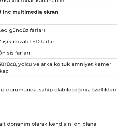
Arka koltuklar katlanabilir
8 inc multimedia ekran
Led gündüz farları
Y ışık imzalı LED farlar
Ön sis farları
Sürücü, yolcu ve arka koltuk emniyet kemer
ikazı
z durumunda, sahip olabileceğiniz özellikleri
alt donanım olarak kendisini ön plana