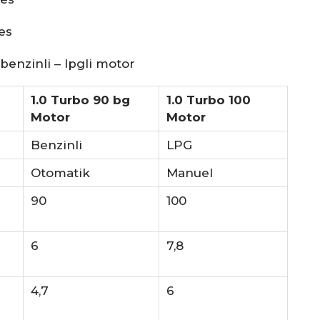
es
enzinli – lpgli motor
1.0 Turbo 90 bg
1.0 Turbo 100
Motor
Motor
Benzinli
LPG
Otomatik
Manuel
90
100
6
7,8
4,7
6