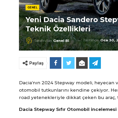
GENEL
Yeni Dacia Sandero Step
Teknik Özellikleri
Tarihinde
Oca 30, 
Tarafından
Genel Blog
Paylaş
Dacia’nın 2024 Stepway modeli, heyecan veri
otomobil tutkunlarını kendine çekiyor. He
road yetenekleriyle dikkat çeken bu araç, te
Dacia Stepway Sıfır Otomobil incelemesi