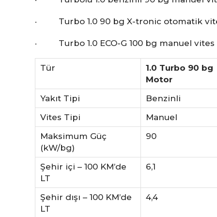
· Turbo 1.0 90 bg X-tronic otomatik vit
· Turbo 1.0 ECO-G 100 bg manuel vites b
Tür
1.0 Turbo 90 bg
Motor
Yakıt Tipi
Benzinli
Vites Tipi
Manuel
Maksimum Güç
90
(kW/bg)
Şehir içi – 100 KM’de
6,1
LT
Şehir dışı – 100 KM’de
4,4
LT