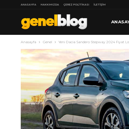
ANASAYFA
HAKKIMIZDA
ÇEREZ POLITIKASI
İLETIŞIM
ANASA
Anasayfa
Genel
Yeni Dacia Sandero Stepway 2024 Fiyat List
DAHA