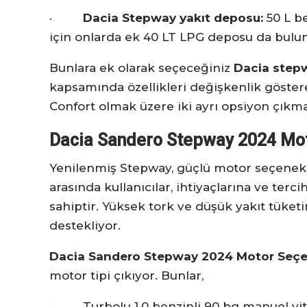
·
Dacia Stepway yakıt deposu:
50 L be
için onlarda ek 40 LT LPG deposu da bulun
Bunlara ek olarak seçeceğiniz
Dacia step
kapsamında özellikleri değişkenlik göster
Confort olmak üzere iki ayrı opsiyon çıkma
Dacia Sandero Stepway 2024 Mot
Yenilenmiş Stepway, güçlü motor seçenekle
arasında kullanıcılar, ihtiyaçlarına ve te
sahiptir. Yüksek tork ve düşük yakıt tüketi
destekliyor.
Dacia Sandero Stepway 2024 Motor Seçe
motor tipi çıkıyor. Bunlar,
· Turbolu 1.0 benzinli 90 bg manuel vi