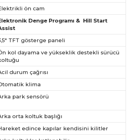
Elektrikli ön cam
Elektronik Denge Programı & Hill Start
Assist
3,5″ TFT gösterge paneli
Ön kol dayama ve yükseklik destekli sürücü
koltuğu
Acil durum çağrısı
Otomatik klima
Arka park sensörü
Arka orta koltuk başlığı
Hareket edince kapılar kendisini kilitler