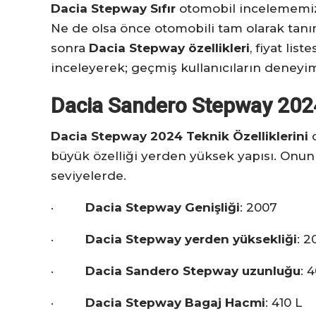
Dacia Stepway Sıfır
otomobil incelememizi
Ne de olsa önce otomobili tam olarak tan
sonra
Dacia Stepway özellikleri
, fiyat liste
inceleyerek; geçmiş kullanıcıların deneyim
Dacia Sandero Stepway 2024 
Dacia Stepway 2024 Teknik Özelliklerini
büyük özelliği yerden yüksek yapısı. Onun
seviyelerde.
·
Dacia Stepway Genişliği
: 2007
·
Dacia Stepway yerden yüksekliği
: 2
·
Dacia Sandero Stepway uzunluğu
: 
·
Dacia Stepway Bagaj Hacmi
: 410 L