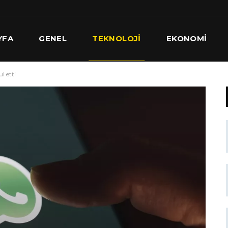
YFA
GENEL
TEKNOLOJI
EKONOMI
l etti