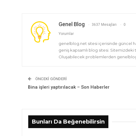
Genel Blog
3637 Mesajları
0
Yorumlar
genelblog.net sitesi içerisinde güncel 
geniş kapsamlı blog sitesi. Sitemizdeki
Oluşabilecek problemlerden genelblog.
ÖNCEKI GÖNDERI
Bina işleri yaptırılacak – Son Haberler
Bunları Da Beğenebilirsin