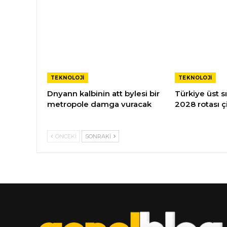
TEKNOLOJI
TEKNOLOJI
Dnyann kalbinin att bylesi bir
Türkiye üst sı
metropole damga vuracak
2028 rotası çi
ÖNCEKI
SONRAKI