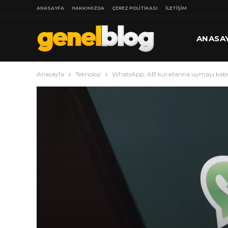
ANASAYFA
HAKKIMIZDA
ÇEREZ POLITIKASI
İLETIŞIM
ANASA
Anasayfa
Teknoloji
WhatsApp, AB kurallarına uymayı kabu
DAHA