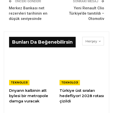
ÖNCEKI GÖNDERI
SONRAKI MESAJ
Merkez Bankası net
Yeni Renault Clio
rezervleri tarihinin en
Türkiye’de tanıtıldı –
düşük seviyesinde
Otomotiv
Herşey
Bunları Da Beğenebilirsin
TEKNOLOJI
TEKNOLOJI
Dnyann kalbinin att
Türkiye üst sıraları
bylesi bir metropole
hedefliyor! 2028 rotası
damga vuracak
çizildi