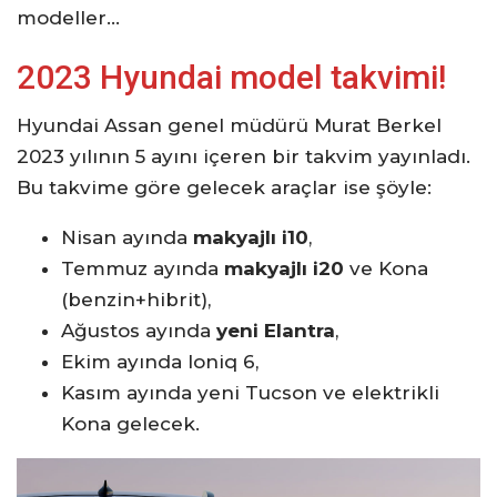
modeller…
2023 Hyundai model takvimi!
Hyundai Assan genel müdürü Murat Berkel
2023 yılının 5 ayını içeren bir takvim yayınladı.
Bu takvime göre gelecek araçlar ise şöyle:
Nisan ayında
makyajlı i10
,
Temmuz ayında
makyajlı i20
ve Kona
(benzin+hibrit),
Ağustos ayında
yeni Elantra
,
Ekim ayında Ioniq 6,
Kasım ayında yeni Tucson ve elektrikli
Kona
gelecek.