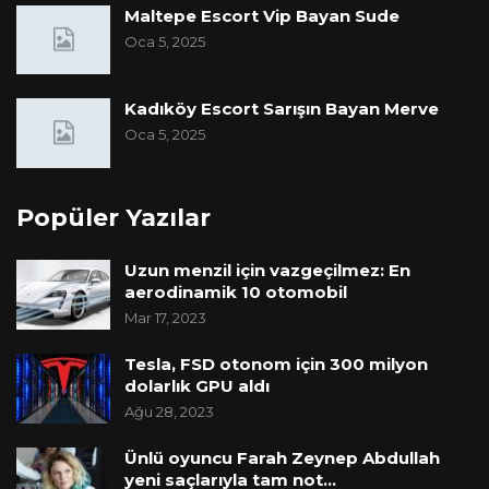
Maltepe Escort Vip Bayan Sude
Oca 5, 2025
Kadıköy Escort Sarışın Bayan Merve
Oca 5, 2025
Popüler Yazılar
Uzun menzil için vazgeçilmez: En
aerodinamik 10 otomobil
Mar 17, 2023
Tesla, FSD otonom için 300 milyon
dolarlık GPU aldı
Ağu 28, 2023
Ünlü oyuncu Farah Zeynep Abdullah
yeni saçlarıyla tam not…