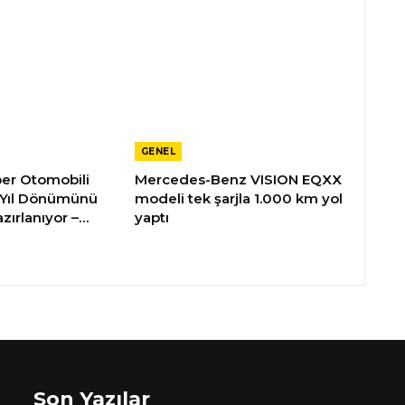
GENEL
üper Otomobili
Mercedes-Benz VISION EQXX
 Yıl Dönümünü
modeli tek şarjla 1.000 km yol
zırlanıyor –…
yaptı
Son Yazılar