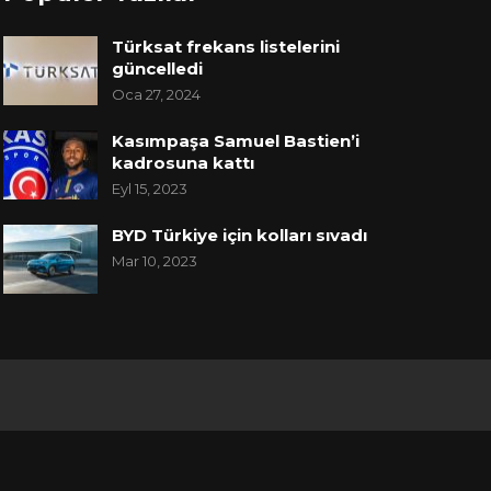
Türksat frekans listelerini
güncelledi
Oca 27, 2024
Kasımpaşa Samuel Bastien’i
kadrosuna kattı
Eyl 15, 2023
BYD Türkiye için kolları sıvadı
Mar 10, 2023