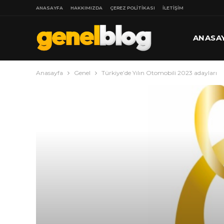
ANASAYFA
HAKKIMIZDA
ÇEREZ POLITIKASI
İLETIŞIM
ANASA
Anasayfa
Genel
Türkiye’de Yılın Otomobili 2023 adayları
DAHA