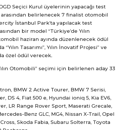
GD Seçici Kurul üyelerinin yapacağı test
arasından belirlenecek 7 finalist otomobil
rcity İstanbul Park’ta yapılacak test
asından bir model “Türkiye’de Yılın
tomobil haziran ayında düzenlenecek ödül
 “Yılın Tasarımı”, Yılın İnovatif Projesi” ve
a özel ödül verecek.
ılın Otomobili” seçimi için belirlenen aday 33
-tron, BMW 2 Active Tourer, BMW 7 Serisi,
 DS 4, Fiat 500 e, Hyundai ioniq 5, Kia EV6,
ver, LR Range Rover Sport, Maserati Grecale,
rcedes-Benz GLC, MG4, Nissan X-Trail, Opel
Cross, Skoda Fabia, Subaru Solterra, Toyota