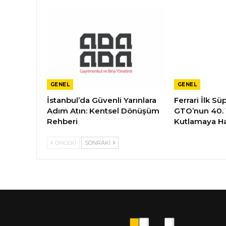
GENEL
GENEL
İstanbul’da Güvenli Yarınlara
Ferrari İlk S
Adım Atın: Kentsel Dönüşüm
GTO’nun 40.
Rehberi
Kutlamaya Ha
ÖNCEKI
SONRAKI