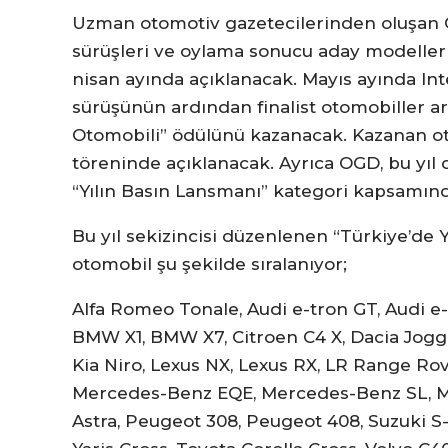
Uzman otomotiv gazetecilerinden oluşan O
sürüşleri ve oylama sonucu aday modeller 
nisan ayında açıklanacak. Mayıs ayında Inte
sürüşünün ardından finalist otomobiller ar
Otomobili” ödülünü kazanacak. Kazanan o
töreninde açıklanacak. Ayrıca OGD, bu yıl da
“Yılın Basın Lansmanı” kategori kapsamınd
Bu yıl sekizincisi düzenlenen “Türkiye’de Y
otomobil şu şekilde sıralanıyor;
Alfa Romeo Tonale, Audi e-tron GT, Audi e
BMW X1, BMW X7, Citroen C4 X, Dacia Jogger,
Kia Niro, Lexus NX, Lexus RX, LR Range Ro
Mercedes-Benz EQE, Mercedes-Benz SL, Me
Astra, Peugeot 308, Peugeot 408, Suzuki S-