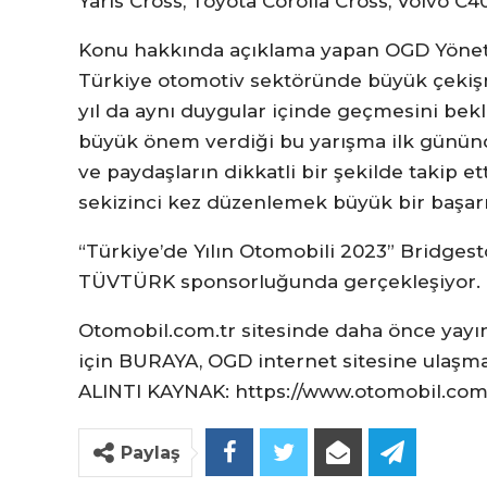
Yaris Cross, Toyota Corolla Cross, Volvo C
Konu hakkında açıklama yapan OGD Yönetim
Türkiye otomotiv sektöründe büyük çekiş
yıl da aynı duygular içinde geçmesini bek
büyük önem verdiği bu yarışma ilk gününd
ve paydaşların dikkatli bir şekilde takip et
sekizinci kez düzenlemek büyük bir başarı
“Türkiye’de Yılın Otomobili 2023” Bridgesto
TÜVTÜRK sponsorluğunda gerçekleşiyor.
Otomobil.com.tr sitesinde daha önce yayın
için BURAYA, OGD internet sitesine ulaşma
ALINTI KAYNAK: https://www.otomobil.com.t
Paylaş