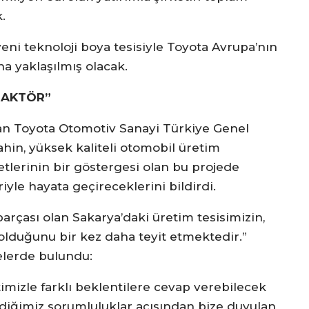
.
ni teknoloji boya tesisiyle Toyota Avrupa’nın
a yaklaşılmış olacak.
R AKTÖR”
lan Toyota Otomotiv Sanayi Türkiye Genel
hin, yüksek kaliteli otomobil üretim
etlerinin bir göstergesi olan bu projede
yle hayata geçireceklerini bildirdi.
arçası olan Sakarya’daki üretim tesisimizin,
olduğunu bir kez daha teyit etmektedir.”
elerde bulundu:
imizle farklı beklentilere cevap verebilecek
diğimiz sorumluluklar açısından bize duyulan