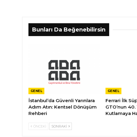
Bunları Da Beğenebilirsin
GENEL
GENEL
İstanbul’da Güvenli Yarınlara
Ferrari İlk S
Adım Atın: Kentsel Dönüşüm
GTO’nun 40.
Rehberi
Kutlamaya Ha
ÖNCEKI
SONRAKI