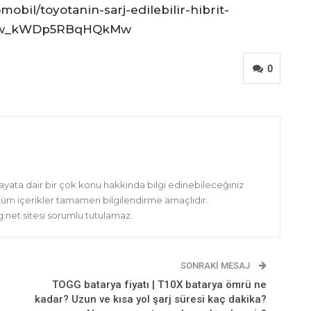
obil/toyotanin-sarj-edilebilir-hibrit-
4knw_kWDp5RBqHQkMw
0
hayata dair bir çok konu hakkında bilgi edinebileceğiniz
 tüm içerikler tamamen bilgilendirme amaçlıdır.
net sitesi sorumlu tutulamaz.
SONRAKI MESAJ
TOGG batarya fiyatı | T10X batarya ömrü ne
kadar? Uzun ve kısa yol şarj süresi kaç dakika?