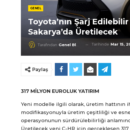
GENEL
Toyota’nın Şarj Edilebili
Sakarya’da Üretilecek
Tarihinde
Mar 15, 
Tarafından
Genel Blog
Paylaş
317 MİLYON EUROLUK YATIRIM
Yeni modelle ilgili olarak, üretim hattını
modifikasyonuyla üretim çeşitliliği ve esn
operasyonunun sürdürülebilirliği anlamında
Üretilecek yeni C-HR için gerçekleşen 317