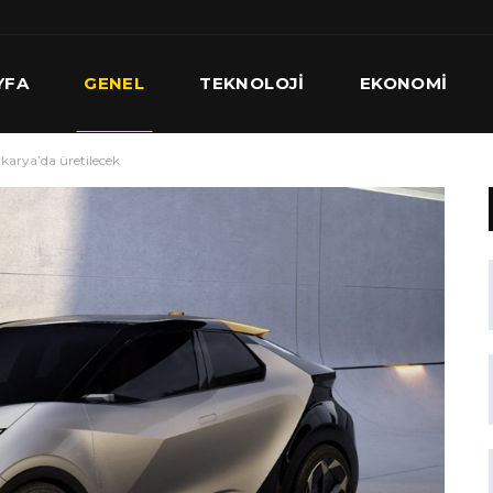
YFA
GENEL
TEKNOLOJI
EKONOMI
Sakarya’da üretilecek