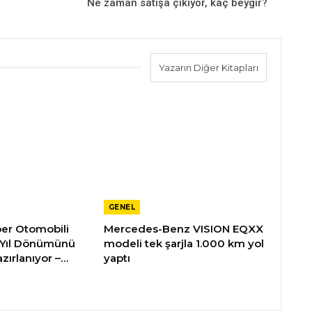
Ne zaman satışa çıkıyor, kaç beygir?
Yazarın Diğer Kitapları
GENEL
üper Otomobili
Mercedes-Benz VISION EQXX
 Yıl Dönümünü
modeli tek şarjla 1.000 km yol
zırlanıyor –…
yaptı