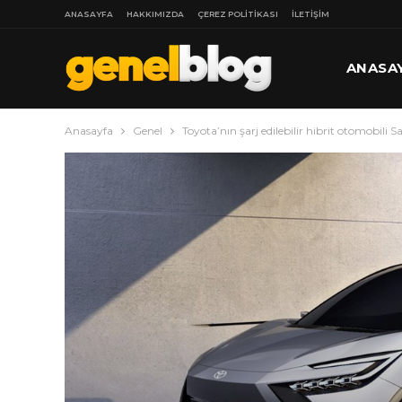
ANASAYFA
HAKKIMIZDA
ÇEREZ POLITIKASI
İLETIŞIM
ANASA
Anasayfa
Genel
Toyota’nın şarj edilebilir hibrit otomobili 
DAHA