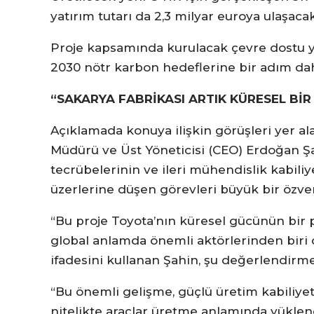
yatırım tutarı da 2,3 milyar euroya ulaşacak
Proje kapsamında kurulacak çevre dostu ye
2030 nötr karbon hedeflerine bir adım dah
“SAKARYA FABRİKASI ARTIK KÜRESEL Bİ
Açıklamada konuya ilişkin görüşleri yer a
Müdürü ve Üst Yöneticisi (CEO) Erdoğan Şa
tecrübelerinin ve ileri mühendislik kabiliy
üzerlerine düşen görevleri büyük bir özveri
“Bu proje Toyota’nın küresel gücünün bir p
global anlamda önemli aktörlerinden biri 
ifadesini kullanan Şahin, şu değerlendirm
“Bu önemli gelişme, güçlü üretim kabiliyet
nitelikte araçlar üretme anlamında yüklen