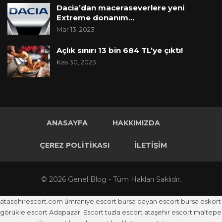
Dacia’dan maceraseverlere yeni
Extreme donanım…
Mar 13, 2023
Açlık sınırı 13 bin 684 TL’ye çıktı!
Kas 30, 2023
ANASAYFA
HAKKIMIZDA
ÇEREZ POLITIKASI
İLETIŞIM
© 2026 Genel Blog - Tüm Hakları Saklıdır.
atasehirescort.com
ümraniye escort
bursa bayan escort
bursa eskort
görükle escort
Adapazarı Escort
tuzla escort
ataşehir escort
maltepe