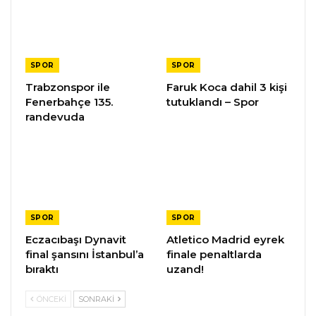
SPOR
SPOR
Trabzonspor ile
Faruk Koca dahil 3 kişi
Fenerbahçe 135.
tutuklandı – Spor
randevuda
SPOR
SPOR
Eczacıbaşı Dynavit
Atletico Madrid eyrek
final şansını İstanbul’a
finale penaltlarda
bıraktı
uzand!
ÖNCEKI
SONRAKI