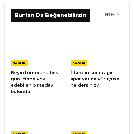
Herşey
Bunları Da Beğenebilirsin
SAĞLIK
SAĞLIK
Beyin tümörünü beş
İftardan sonra ağır
gün içinde yok
spor yerine yürüyüşe
edebilen bir tedavi
ne dersiniz?
bulundu