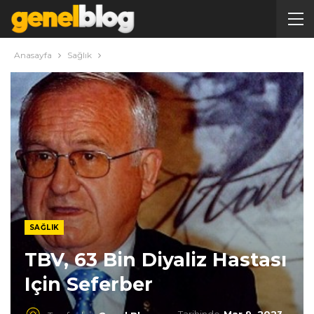
Anasayfa
Sağlık
SAĞLIK
TBV, 63 Bin Diyaliz Hastası
Için Seferber