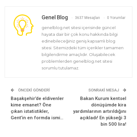
Genel Blog
3637 Mesajları
0 Yorumlar
genelblog.net sitesi içerisinde güncel
hayata dair bir çok konu hakkında bilgi
edinebileceğiniz geniş kapsamlı blog
sitesi. Sitemizdeki tüm içerikler tamamen
bilgilendirme amaçlıdır. Oluşabilecek
problemlerden genelblog.net sitesi
sorumlu tutulamaz.
ÖNCEKI GÖNDERI
SONRAKI MESAJ
Başakşehir’de eldivenler
Bakan Kurum kentsel
kime emanet? Öne
dönüşümde kira
çıkan istatistikler,
yardımlarının artırıldığını
Gent’in en formda ismi…
açıkladı! En yükseği 3
bin 500 lira!