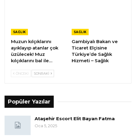
SAĞLIK
SAĞLIK
Muzun kılçıklarını
Gambiyalı Bakan ve
ayıklayıp atanlar çok
Ticaret Elçisine
üzülecek! Muz
Türkiye’de Sağlık
kılçıklarını bal ile…
Hizmeti – Sağlık
ÖNCEKI
SONRAKI
Popüler Yazılar
Ataşehir Escort Elit Bayan Fatma
Oca 5, 2025