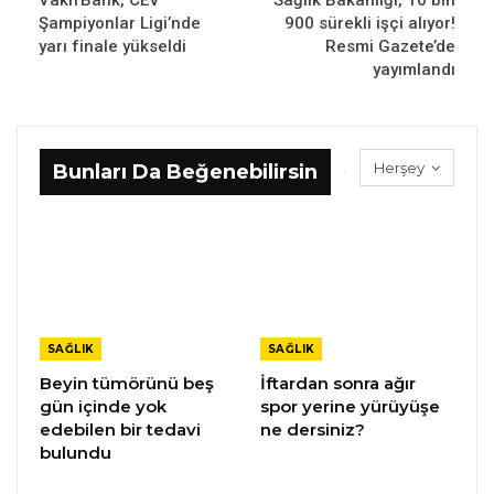
VakıfBank, CEV
Sağlık Bakanlığı, 10 bin
Şampiyonlar Ligi’nde
900 sürekli işçi alıyor!
yarı finale yükseldi
Resmi Gazete’de
yayımlandı
Herşey
Bunları Da Beğenebilirsin
SAĞLIK
SAĞLIK
Beyin tümörünü beş
İftardan sonra ağır
gün içinde yok
spor yerine yürüyüşe
edebilen bir tedavi
ne dersiniz?
bulundu