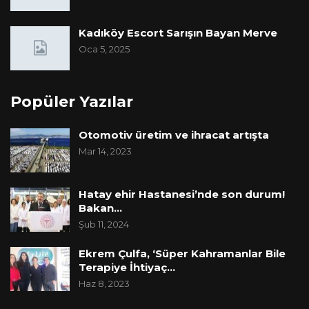
Kadıköy Escort Sarışın Bayan Merve
Oca 5, 2025
Popüler Yazılar
Otomotiv üretim ve ihracat artışta
Mar 14, 2023
Hatay ehir Hastanesi’nde son durum!
Bakan…
Şub 11, 2024
Ekrem Çulfa, ‘Süper Kahramanlar Bile
Terapiye İhtiyaç…
Haz 8, 2023