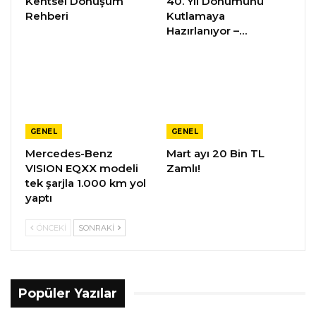
Kentsel Dönüşüm
40. Yıl Dönümünü
Rehberi
Kutlamaya
Hazırlanıyor –…
GENEL
GENEL
Mercedes-Benz
Mart ayı 20 Bin TL
VISION EQXX modeli
Zamlı!
tek şarjla 1.000 km yol
yaptı
ÖNCEKI
SONRAKI
Popüler Yazılar