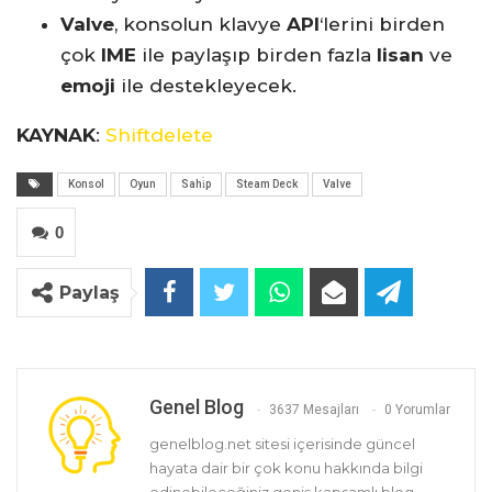
Valve
, konsolun klavye
API
‘lerini birden
çok
IME
ile paylaşıp birden fazla
lisan
ve
emoji
ile destekleyecek.
KAYNAK
:
Shiftdelete
Konsol
Oyun
Sahi̇p
Steam Deck
Valve
0
Paylaş
Genel Blog
3637 Mesajları
0 Yorumlar
genelblog.net sitesi içerisinde güncel
hayata dair bir çok konu hakkında bilgi