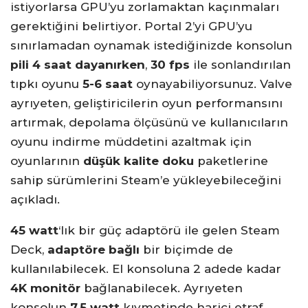
istiyorlarsa GPU’yu zorlamaktan kaçınmaları
gerektiğini belirtiyor. Portal 2’yi GPU’yu
sınırlamadan oynamak istediğinizde konsolun
pili 4 saat dayanırken
,
30 fps
ile sonlandırılan
tıpkı oyunu
5-6 saat
oynayabiliyorsunuz. Valve
ayrıyeten, geliştiricilerin oyun performansını
artırmak, depolama ölçüsünü ve kullanıcıların
oyunu indirme müddetini azaltmak için
oyunlarının
düşük kalite doku
paketlerine
sahip sürümlerini Steam’e yükleyebileceğini
açıkladı.
45 watt
‘lık bir güç adaptörü ile gelen Steam
Deck,
adaptöre bağlı
bir biçimde de
kullanılabilecek. El konsoluna 2 adede kadar
4K monitör
bağlanabilecek. Ayrıyeten
konsolun
7,5 watt
kıymetinde harici etraf