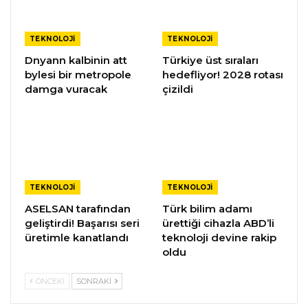
TEKNOLOJI
TEKNOLOJI
Dnyann kalbinin att
Türkiye üst sıraları
bylesi bir metropole
hedefliyor! 2028 rotası
damga vuracak
çizildi
TEKNOLOJI
TEKNOLOJI
ASELSAN tarafından
Türk bilim adamı
geliştirdi! Başarısı seri
ürettiği cihazla ABD’li
üretimle kanatlandı
teknoloji devine rakip
oldu
ÖNCEKI
SONRAKI