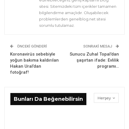
edinebileceğiniz geniş kapsamlı blog
sitesi. Sitemizdeki tüm içerikler tamamen
bilgilendirme amaçlıdır. Oluşabilecek
problemlerden genelblog.net sitesi
sorumlu tutulamaz.
ÖNCEKI GÖNDERI
SONRAKI MESAJ
Koronavirüs sebebiyle
Sunucu Zuhal Topal’dan
yoğun bakıma kaldırılan
şaşırtan ifade: Evlilik
Hakan Ural’dan
programı…
fotoğraf!
Herşey
Bunları Da Beğenebilirsin