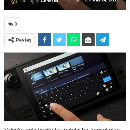
Tarihinde
Kas 14, 2021
Tarafından
Genel Blog
0
Paylaş
Valve’in geliştirdiği taşınabilir bir konsol olan