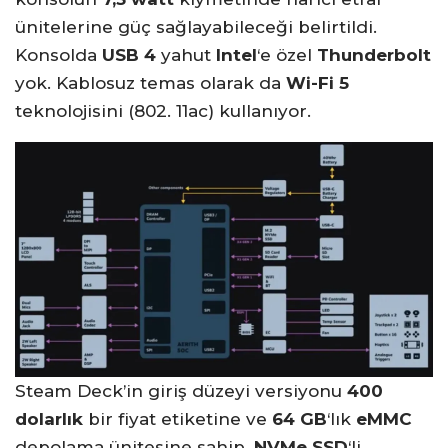
ünitelerine güç sağlayabileceği belirtildi.
Konsolda
USB 4
yahut
Intel
‘e özel
Thunderbolt
yok. Kablosuz temas olarak da
Wi-Fi 5
teknolojisini (802. 11ac) kullanıyor.
Steam Deck’in giriş düzeyi versiyonu
400
dolarlık
bir fiyat etiketine ve
64 GB
‘lık
eMMC
depolama ünitesine sahip.
NVMe SSD
‘li