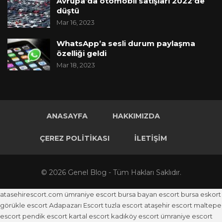
Avrupa’da otomobil satışları 2022’de
düştü
Mar 16, 2023
WhatsApp’a sesli durum paylaşma
özelliği geldi
Mar 18, 2023
ANASAYFA
HAKKIMIZDA
ÇEREZ POLITIKASI
İLETIŞIM
© 2026 Genel Blog - Tüm Hakları Saklıdır.
atasehirescort.com
ümraniye escort
bursa bayan escort
bursa eskort
görükle escort
Adapazarı Escort
tuzla escort
ataşehir escort
maltepe
escort
pendik escort
kartal escort
kadıköy escort
ümraniye escort