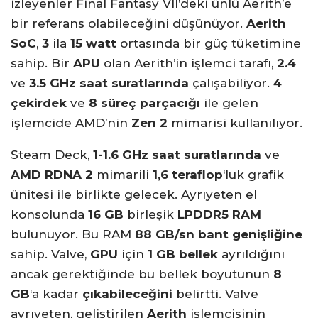
izleyenler Final Fantasy VII’deki ünlü Aerith’e
bir referans olabileceğini düşünüyor.
Aerith
SoC
,
3
ila
15 watt
ortasında bir güç tüketimine
sahip. Bir
APU
olan Aerith’in işlemci tarafı,
2.4
ve
3.5 GHz saat suratlarında
çalışabiliyor.
4
çekirdek
ve
8 süreç parçacığı
ile gelen
işlemcide AMD’nin
Zen 2
mimarisi kullanılıyor.
Steam Deck,
1-1.6 GHz saat suratlarında
ve
AMD RDNA 2
mimarili
1,6 teraflop
‘luk grafik
ünitesi ile birlikte gelecek. Ayrıyeten el
konsolunda
16 GB
birleşik
LPDDR5 RAM
bulunuyor. Bu RAM
88 GB/sn bant genişliğine
sahip. Valve,
GPU
için
1 GB bellek
ayrıldığını
ancak gerektiğinde bu bellek boyutunun
8
GB
‘a kadar
çıkabileceğini
belirtti. Valve
ayrıyeten, geliştirilen
Aerith
işlemcisinin