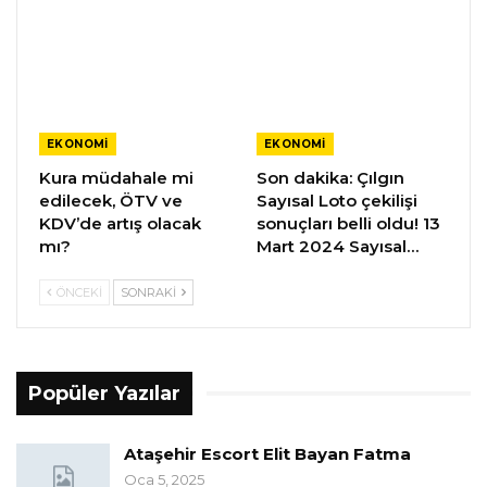
EKONOMI
EKONOMI
Kura müdahale mi
Son dakika: Çılgın
edilecek, ÖTV ve
Sayısal Loto çekilişi
KDV’de artış olacak
sonuçları belli oldu! 13
mı?
Mart 2024 Sayısal…
ÖNCEKI
SONRAKI
Popüler Yazılar
Ataşehir Escort Elit Bayan Fatma
Oca 5, 2025