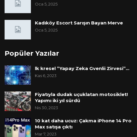
Oca 5, 2025
Kadıköy Escort Sarışın Bayan Merve
Oca 5, 2025
Popüler Yazılar
lk kresel ”Yapay Zeka Gvenlii Zirvesi”…
Kas 6, 2023
Fiyatıyla dudak uçuklatan motosiklet!
Yapımı iki yıl sürdü
Nis 30, 2023
10 kat daha ucuz: Çakma iPhone 14 Pro
Max satışa çıktı
Mar 7, 2023