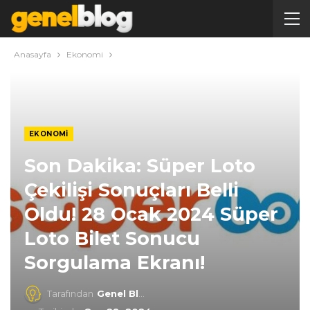
Anasayfa
Ekonomi
EKONOMI
Son Dakika: Süper Loto
Çekilişi Sonuçları Belli
Oldu! 28 Ocak 2024 Süper
Loto Bilet Sonucu
Sorgulama Ekranı!
Tarafından
Genel Blog