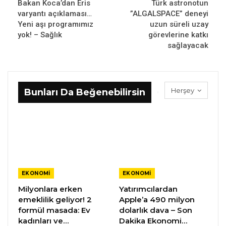
Bakan Koca’dan Eris
Türk astronotun
varyantı açıklaması…
”ALGALSPACE” deneyi
Yeni aşı programımız
uzun süreli uzay
yok! – Sağlık
görevlerine katkı
sağlayacak
Herşey
Bunları Da Beğenebilirsin
EKONOMI
EKONOMI
Milyonlara erken
Yatırımcılardan
emeklilik geliyor! 2
Apple’a 490 milyon
formül masada: Ev
dolarlık dava – Son
kadınları ve…
Dakika Ekonomi…