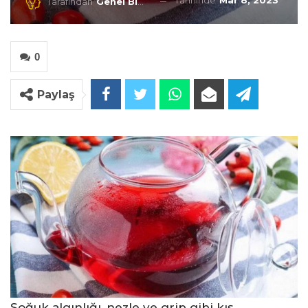
Tarihinde
Mar 8, 2023
Tarafından
Genel Blog
0
Paylaş
Soğuk algınlığı, nezle ve grip gibi kış