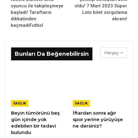
oyuncu ile takipleşmeye
oldu! 7 Mart 2023 Süper
başladı! Taraftarın
Loto bilet sorgulama
dikkatinden
ekranı!
kaçmadıFutbol
Herşey
Bunları Da Beğenebilirsin
SAĞLIK
SAĞLIK
Beyin tümörünü beş
İftardan sonra ağır
gün içinde yok
spor yerine yürüyüşe
edebilen bir tedavi
ne dersiniz?
bulundu