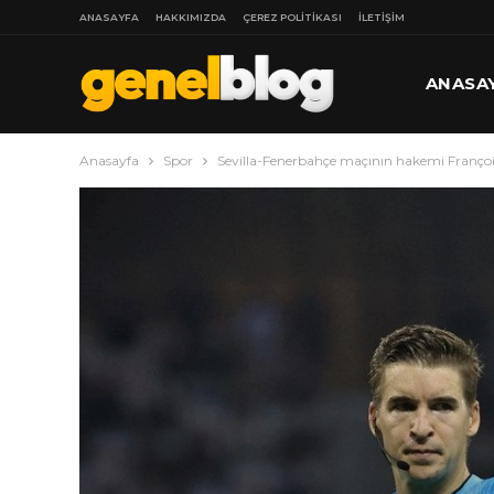
ANASAYFA
HAKKIMIZDA
ÇEREZ POLITIKASI
İLETIŞIM
ANASA
Anasayfa
Spor
Sevilla-Fenerbahçe maçının hakemi François
DAHA