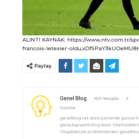
ALINTI KAYNAK: https://www.ntv.com.tr/sp
francois-letexier-oldu,xDfSPaY3kUOeMU
Paylaş
Genel Blog
3637 Mesajları
0
Yorumlar
genelblog.net sitesi içerisinde güncel 
geniş kapsamlı blog sitesi. Sitemizdeki
Oluşabilecek problemlerden genelblog.