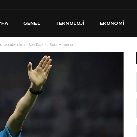
YFA
GENEL
TEKNOLOJI
EKONOMI
 Letexier oldu – Son Dakika Spor Haberleri