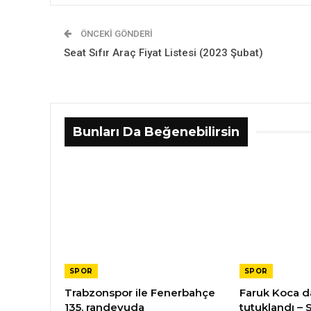
ÖNCEKI GÖNDERI
Seat Sıfır Araç Fiyat Listesi (2023 Şubat)
Bunları Da Beğenebilirsin
SPOR
SPOR
Trabzonspor ile Fenerbahçe
Faruk Koca da
135. randevuda
tutuklandı – 