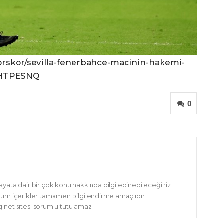
orskor/sevilla-fenerbahce-macinin-hakemi-
8HTPESNQ
0
hayata dair bir çok konu hakkında bilgi edinebileceğiniz
 tüm içerikler tamamen bilgilendirme amaçlıdır.
net sitesi sorumlu tutulamaz.