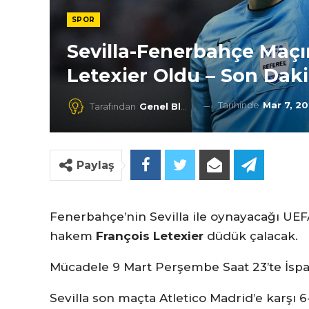
SPOR
Sevilla-Fenerbahçe Maçı
Letexier Oldu – Son Daki
Tarihinde
Mar 7, 2
Tarafından
Genel Blog
Paylaş
Fenerbahçe’nin Sevilla ile oynayacağı UEFA
hakem
François Letexier
düdük çalacak.
Mücadele 9 Mart Perşembe Saat 23’te İsp
Sevilla son maçta Atletico Madrid’e karşı 