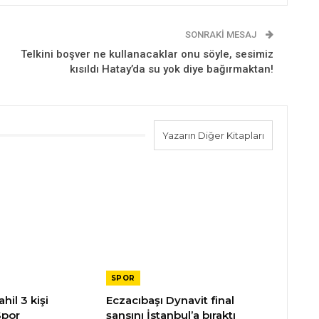
SONRAKI MESAJ
Telkini boşver ne kullanacaklar onu söyle, sesimiz
kısıldı Hatay’da su yok diye bağırmaktan!
Yazarın Diğer Kitapları
SPOR
hil 3 kişi
Eczacıbaşı Dynavit final
Spor
şansını İstanbul’a bıraktı