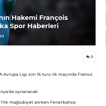
nın Hakemi François
ka Spor Haberleri
023
0
 Avrupa Ligi son 16 turu ilk maçında Fransız
anya’da oynanacak.
6-1’lik mağlubiyet alırken Fenerbahçe