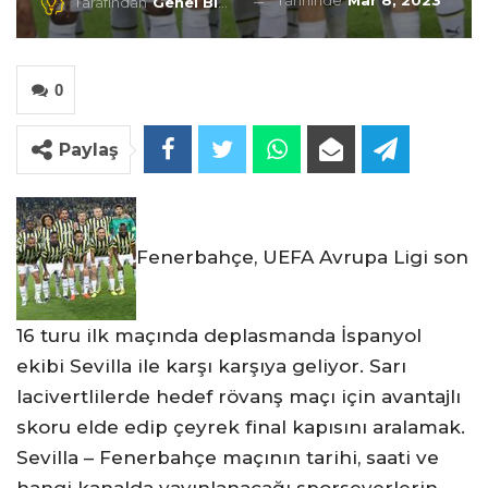
Tarihinde
Mar 8, 2023
Tarafından
Genel Blog
0
Paylaş
Fenerbahçe, UEFA Avrupa Ligi son
16 turu ilk maçında deplasmanda İspanyol
ekibi Sevilla ile karşı karşıya geliyor. Sarı
lacivertlilerde hedef rövanş maçı için avantajlı
skoru elde edip çeyrek final kapısını aralamak.
Sevilla – Fenerbahçe maçının tarihi, saati ve