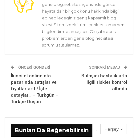
genelblog.net sitesi içerisinde güncel
hayata dair bir çok konu hakkında bilgi
edinebileceğiniz geniş kapsamlı blog
sitesi. Sitemizdeki tüm içerikler tamamen
bilgilendirme amaçlıdır. Oluşabilecek
problemlerden genelblog.net sitesi
sorumlu tutulamaz.
ÖNCEKI GÖNDERI
SONRAKI MESAJ
İkinci el online oto
Bulaşıcı hastalıklarla
pazarında satışlar ve
ilgili riskler kontrol
fiyatlar arttı! İşte
altında
detaylar… – Türkgün –
Türkçe Düşün
Herşey
Bunları Da Beğenebilirsin