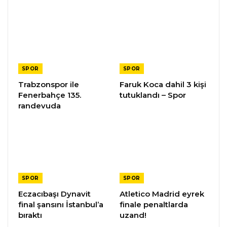
SPOR
SPOR
Trabzonspor ile
Faruk Koca dahil 3 kişi
Fenerbahçe 135.
tutuklandı – Spor
randevuda
SPOR
SPOR
Eczacıbaşı Dynavit
Atletico Madrid eyrek
final şansını İstanbul’a
finale penaltlarda
bıraktı
uzand!