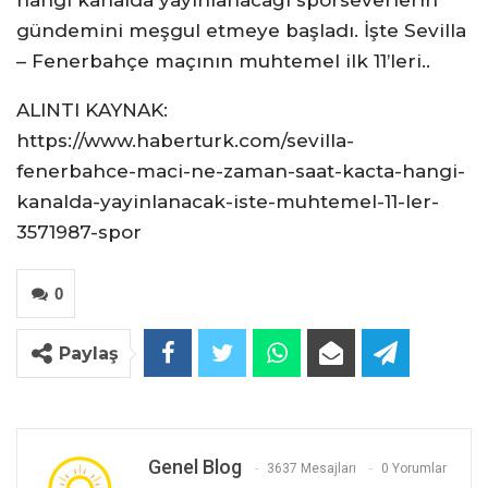
hangi kanalda yayınlanacağı sporseverlerin
gündemini meşgul etmeye başladı. İşte Sevilla
– Fenerbahçe maçının muhtemel ilk 11’leri..
ALINTI KAYNAK:
https://www.haberturk.com/sevilla-
fenerbahce-maci-ne-zaman-saat-kacta-hangi-
kanalda-yayinlanacak-iste-muhtemel-11-ler-
3571987-spor
0
Paylaş
Genel Blog
3637 Mesajları
0 Yorumlar