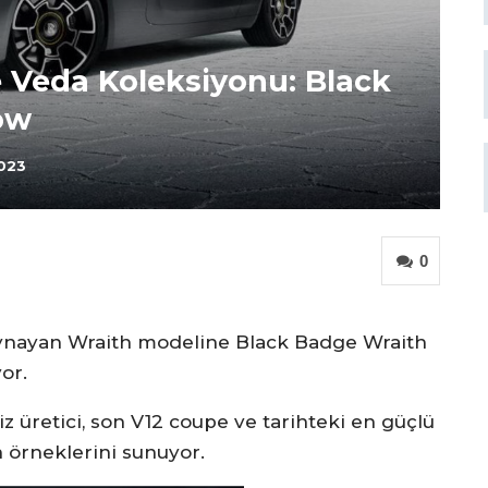
e Veda Koleksiyonu: Black
ow
2023
0
oynayan Wraith modeline Black Badge Wraith
or.
iz üretici, son V12 coupe ve tarihteki en güçlü
 örneklerini sunuyor.