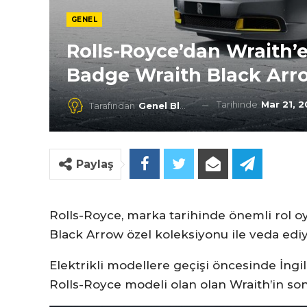
GENEL
Rolls-Royce’dan Wraith’
Badge Wraith Black Arr
Tarihinde
Mar 21, 
Tarafından
Genel Blog
Paylaş
Rolls-Royce, marka tarihinde önemli rol 
Black Arrow özel koleksiyonu ile veda ediy
Elektrikli modellere geçişi öncesinde İngil
Rolls-Royce modeli olan olan Wraith’in son