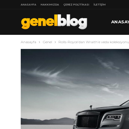
ANASAYFA
HAKKIMIZDA
ÇEREZ POLITIKASI
İLETIŞIM
ANASA
Anasayfa
Genel
Rolls-Royce’dan Wraith’e veda koleksiyon
DAHA