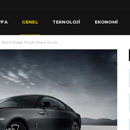
YFA
GENEL
TEKNOLOJI
EKONOMI
u: Black Badge Wraith Black Arrow