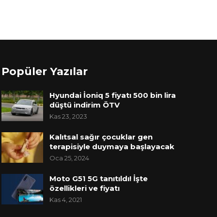
Popüler Yazılar
Hyundai İoniq 5 fiyatı 500 bin lira
düştü indirim ÖTV
Kas 23, 2023
Kalıtsal sağır çocuklar gen
terapisiyle duymaya başlayacak
Oca 25, 2024
Moto G51 5G tanıtıldı! İşte
özellikleri ve fiyatı
Kas 4, 2021