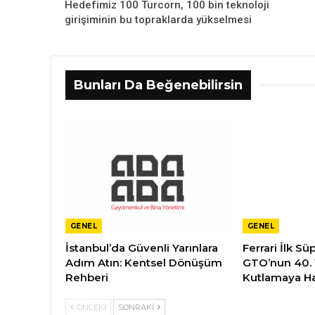
Hedefimiz 100 Turcorn, 100 bin teknoloji
girişiminin bu topraklarda yükselmesi
Bunları Da Beğenebilirsin
GENEL
GENEL
İstanbul’da Güvenli Yarınlara
Ferrari İlk S
Adım Atın: Kentsel Dönüşüm
GTO’nun 40.
Rehberi
Kutlamaya Ha
ÖNCEKI
SONRAKI