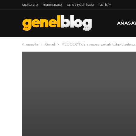
ANASAYFA
HAKKIMIZDA
ÇEREZ POLITIKASI
İLETIŞIM
ANASA
Anasayfa
Genel
PEUGEOT’dan yapay zekalı kokpit geliyor
DAHA