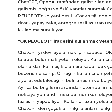
ChatGPT, OpenAI tarafından geliştirilen en il
gelişmiş, doğru ve özlü yanıtlar sunmak ü
PEUGEOT’nun yeni nesil i-Cockpit®’inde d
dostu yapay zeka, entegre sesli asistan üz
kullanıma sunuluyor.
“OK PEUGEOT” ifadesini kullanmak yeterl
ChatGPT’yi devreye almak için sadece “OK
talepte bulunmak yeterli oluyor. Kullanıcıl
olanlardan karmaşık olanlara kadar pek ço
becerisine sahip. Örneğin kullanıcı bir şe
ziyaret edebileceğini belirtmesini ve bu yer
Ayrıca bu bilgilerin ardından otomobilin n
noktaya yönlendirmesi de mümkün oluyor.
fazlasını yapabiliyor. Kullanıcı, uzun yolc
ChatGPT’den çoçukların ilgi alanları ile ilg