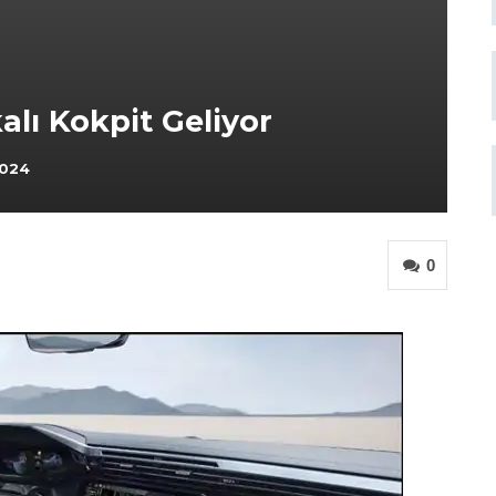
lı Kokpit Geliyor
2024
0