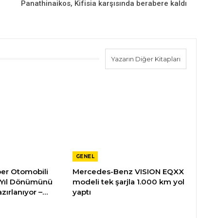
Panathinaikos, Kifisia karşısında berabere kaldı
Yazarın Diğer Kitapları
GENEL
üper Otomobili
Mercedes-Benz VISION EQXX
 Yıl Dönümünü
modeli tek şarjla 1.000 km yol
zırlanıyor –…
yaptı