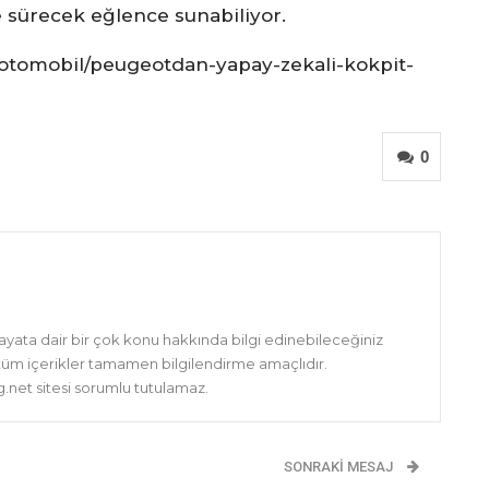
e sürecek eğlence sunabiliyor.
otomobil/peugeotdan-yapay-zekali-kokpit-
0
hayata dair bir çok konu hakkında bilgi edinebileceğiniz
 tüm içerikler tamamen bilgilendirme amaçlıdır.
net sitesi sorumlu tutulamaz.
SONRAKI MESAJ