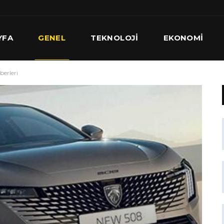
YFA
GENEL
TEKNOLOJI
EKONOMI
berleri