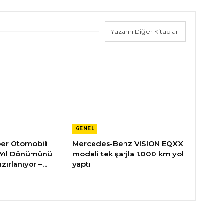
Yazarın Diğer Kitapları
GENEL
üper Otomobili
Mercedes-Benz VISION EQXX
 Yıl Dönümünü
modeli tek şarjla 1.000 km yol
zırlanıyor –…
yaptı