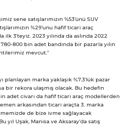
ğimiz sene satışlarımızın %53’ünü SUV
şlarımızın %29’unu hafif ticari araç
a ilk 3’teyiz. 2023 yılında da aslında 2022
ık 780-800 bin adet bandında bir pazarla yılın
tilerimiz mevcut.”
ayı planlayan marka yaklaşık %7.3’lük pazar
sa bir rekora ulaşmış olacak. Bu hedefin
in adet civarı da hafif ticari araç modellerden
 hemen arkasından ticari araçta 3. marka
 etmemizde de bize ivme sağlayacak
Bu yıl Uşak, Manisa ve Aksaray’da satış