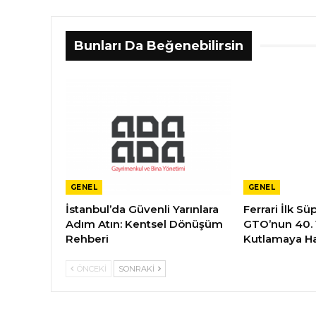
Bunları Da Beğenebilirsin
GENEL
GENEL
İstanbul’da Güvenli Yarınlara
Ferrari İlk S
Adım Atın: Kentsel Dönüşüm
GTO’nun 40.
Rehberi
Kutlamaya Ha
ÖNCEKI
SONRAKI