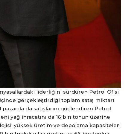
asallardaki liderliğini sürdüren Petrol Ofisi
çinde gerçekleştirdiği toplam satış miktarı
el pazarda da satışlarını güçlendiren Petrol
deni yağ ihracatını da 16 bin tonun üzerine
olojisi, yüksek üretim ve depolama kapasiteleri
0 bin tonluk yıllık üretim ve 66 bin tonluk