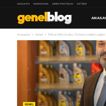
ANASAYFA
HAKKIMIZDA
ÇEREZ POLITIKASI
İLETIŞIM
ANASA
Anasayfa
Genel
Petrol Ofisi Grubu, Türkiye madeni yağlar
DAHA
GENEL