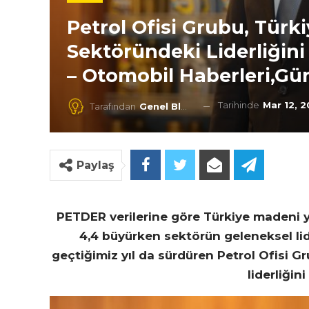
Petrol Ofisi Grubu, Türk
Sektöründeki Liderliğini
– Otomobil Haberleri,g
Tarihinde
Mar 12, 
Tarafından
Genel Blog
Paylaş
PETDER verilerine göre Türkiye madeni y
4,4 büyürken sektörün geleneksel lid
geçtiğimiz yıl da sürdüren Petrol Ofisi G
liderliğini 