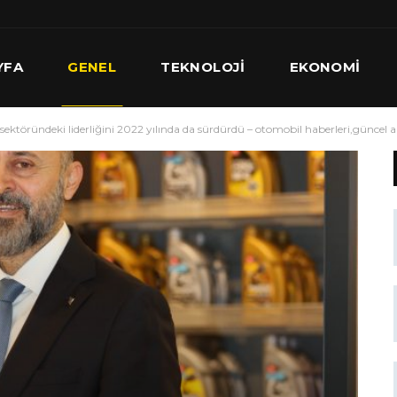
YFA
GENEL
TEKNOLOJI
EKONOMI
 sektöründeki liderliğini 2022 yılında da sürdürdü – otomobil haberleri,günce