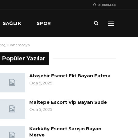
OTURUM AÇ
SAĞLIK
SPOR
l araç,Tuanamedya
Popüler Yazılar
Ataşehir Escort Elit Bayan Fatma
Oca 5, 2025
Maltepe Escort Vip Bayan Sude
Oca 5, 2025
Kadıköy Escort Sarışın Bayan
Merve