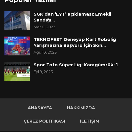
SGK’dan ‘EYT’ açıklaması: Emekli
Sandığı…
Mar 8, 2023
TEKNOFEST Deneyap Kart Robolig
Yarışmasına Başvuru İçin Son…
Ağu 10, 2023
Spor Toto Süper Lig: Karagümrük: 1
Eyl 9, 2023
ANASAYFA
HAKKIMIZDA
ÇEREZ POLITIKASI
İLETIŞIM