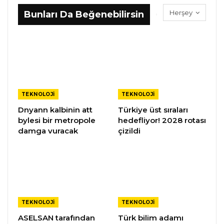
Herşey
Bunları Da Beğenebilirsin
TEKNOLOJI
TEKNOLOJI
Dnyann kalbinin att
Türkiye üst sıraları
bylesi bir metropole
hedefliyor! 2028 rotası
damga vuracak
çizildi
TEKNOLOJI
TEKNOLOJI
ASELSAN tarafından
Türk bilim adamı