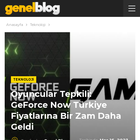
Anasayfa
Teknoloji
TEKNOLOJI
Oyuncular Tepkili:
GeForce Now Türkiye
Fiyatlarına Bir Zam Daha
Geldi