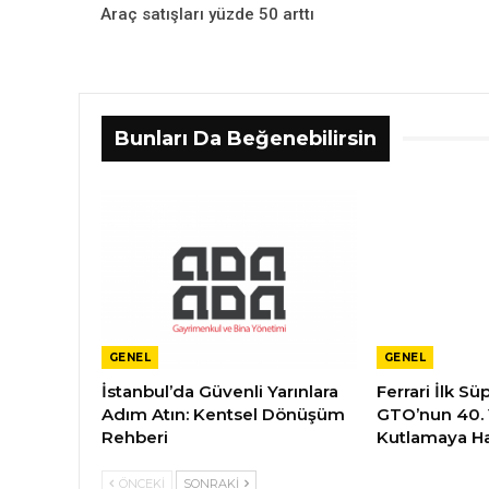
Araç satışları yüzde 50 arttı
Bunları Da Beğenebilirsin
GENEL
GENEL
İstanbul’da Güvenli Yarınlara
Ferrari İlk S
Adım Atın: Kentsel Dönüşüm
GTO’nun 40.
Rehberi
Kutlamaya Ha
ÖNCEKI
SONRAKI