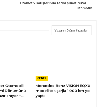
Otomotiv satışlarında tarihi şubat rekoru –
Otomotiv
Yazarın Diğer Kitapları
GENEL
üper Otomobili
Mercedes-Benz VISION EQXX
 Yıl Dönümünü
modeli tek şarjla 1.000 km yol
zırlanıyor –…
yaptı