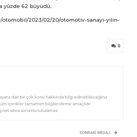
 da yüzde 62 büyüdü.
/otomobil/2023/02/20/otomotiv-sanayi-yilin-
0
hayata dair bir çok konu hakkında bilgi edinebileceğiniz
 tüm içerikler tamamen bilgilendirme amaçlıdır.
net sitesi sorumlu tutulamaz.
SONRAKI MESAJ