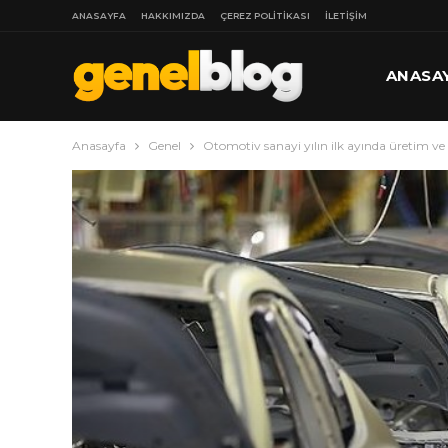
ANASAYFA
HAKKIMIZDA
ÇEREZ POLITIKASI
İLETIŞIM
ANASA
Anasayfa
Genel
Otomotiv sanayi yılın ilk ayında üretim ve i
DAHA