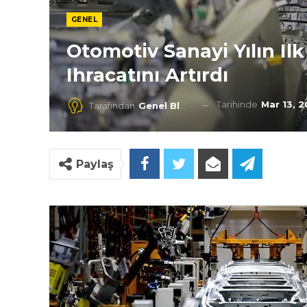
GENEL
Otomotiv Sanayi Yılın Il
Ihracatını Artırdı
Tarihinde
Mar 13, 
Tarafından
Genel Blog
Paylaş