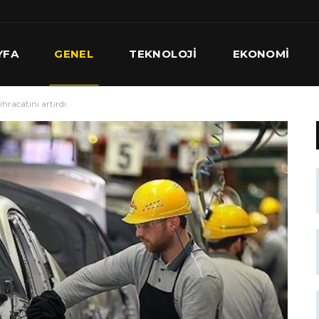
YFA
GENEL
TEKNOLOJI
EKONOMI
hracatını artırdı