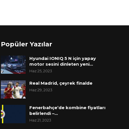
Popüler Yazılar
Hyundai IONIQ 5 N için yapay
motor sesini dinleten yeni…
Haz 25, 2023
Real Madrid, çeyrek finalde
Haz 29, 2023
Fenerbahçe’de kombine fiyatları
belirlendi –…
Haz 21, 2023