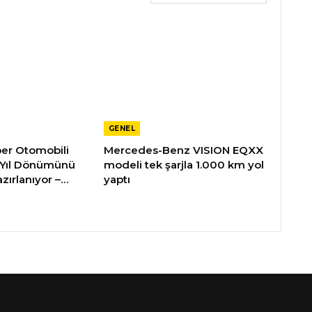
GENEL
üper Otomobili
Mercedes-Benz VISION EQXX
 Yıl Dönümünü
modeli tek şarjla 1.000 km yol
zırlanıyor –…
yaptı