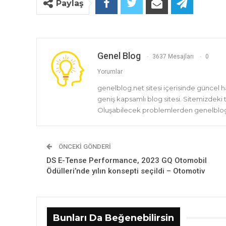
Paylaş
Genel Blog
3637 Mesajları
0
Yorumlar
genelblog.net sitesi içerisinde güncel 
geniş kapsamlı blog sitesi. Sitemizdeki
Oluşabilecek problemlerden genelblog.
ÖNCEKI GÖNDERI
DS E-Tense Performance, 2023 GQ Otomobil
Ödülleri’nde yılın konsepti seçildi – Otomotiv
Bunları Da Beğenebilirsin