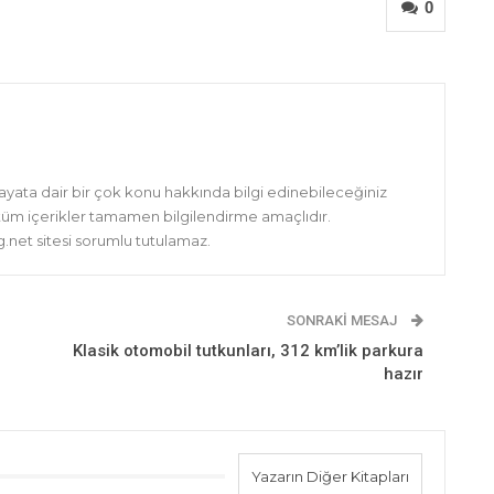
0
hayata dair bir çok konu hakkında bilgi edinebileceğiniz
 tüm içerikler tamamen bilgilendirme amaçlıdır.
net sitesi sorumlu tutulamaz.
SONRAKI MESAJ
Klasik otomobil tutkunları, 312 km’lik parkura
hazır
Yazarın Diğer Kitapları