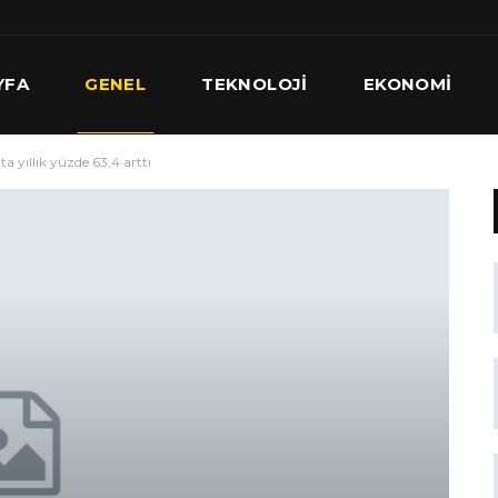
YFA
GENEL
TEKNOLOJI
EKONOMI
ta yıllık yüzde 63,4 arttı