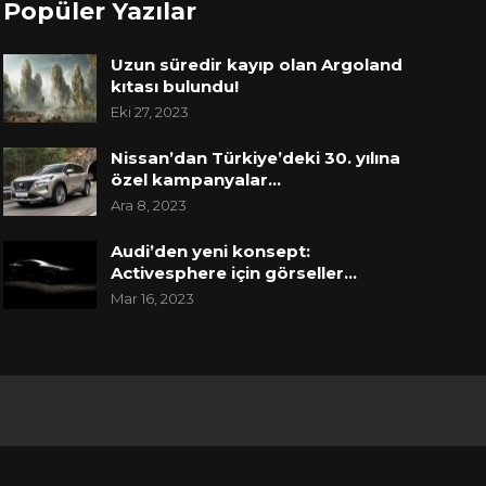
Popüler Yazılar
Uzun süredir kayıp olan Argoland
kıtası bulundu!
Eki 27, 2023
Nissan’dan Türkiye’deki 30. yılına
özel kampanyalar…
Ara 8, 2023
Audi’den yeni konsept:
Activesphere için görseller…
Mar 16, 2023