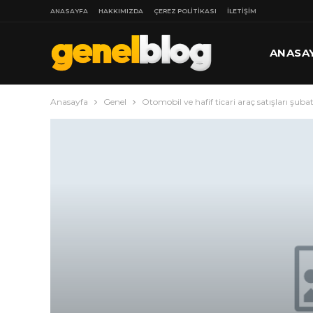
ANASAYFA
HAKKIMIZDA
ÇEREZ POLITIKASI
İLETIŞIM
ANASA
Anasayfa
Genel
Otomobil ve hafif ticari araç satışları şubat
DAHA