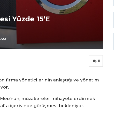
esi Yüzde 15’e
2023
0
 firma yöneticilerinin anlaştığı ve yönetim
iyor.
e Meo’nun, müzakereleri nihayete erdirmek
afta içerisinde görüşmesi bekleniyor.