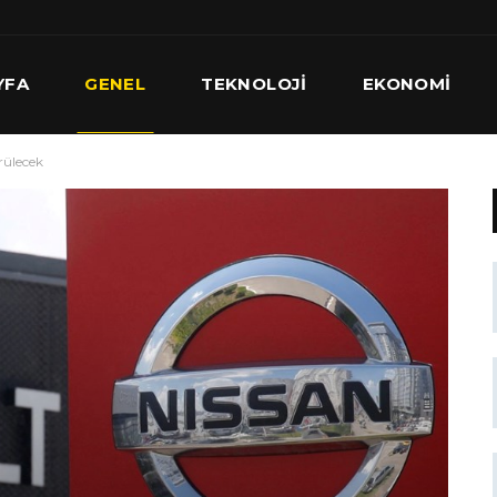
YFA
GENEL
TEKNOLOJI
EKONOMI
rülecek