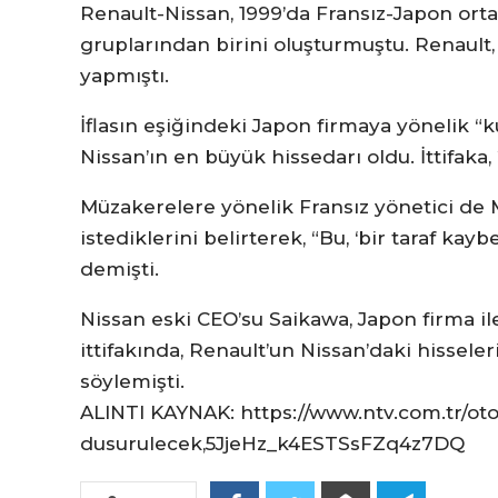
Renault-Nissan, 1999’da Fransız-Japon ort
gruplarından birini oluşturmuştu. Renault, 
yapmıştı.
İflasın eşiğindeki Japon firmaya yönelik “k
Nissan’ın en büyük hissedarı oldu. İttifaka,
Müzakerelere yönelik Fransız yönetici de
istediklerini belirterek, “Bu, ‘bir taraf kay
demişti.
Nissan eski CEO’su Saikawa, Japon firma il
ittifakında, Renault’un Nissan’daki hisseler
söylemişti.
ALINTI KAYNAK: https://www.ntv.com.tr/oto
dusurulecek,5JjeHz_k4ESTSsFZq4z7DQ