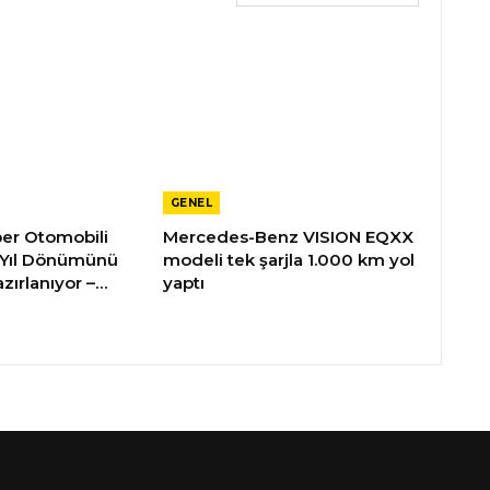
GENEL
üper Otomobili
Mercedes-Benz VISION EQXX
 Yıl Dönümünü
modeli tek şarjla 1.000 km yol
zırlanıyor –…
yaptı