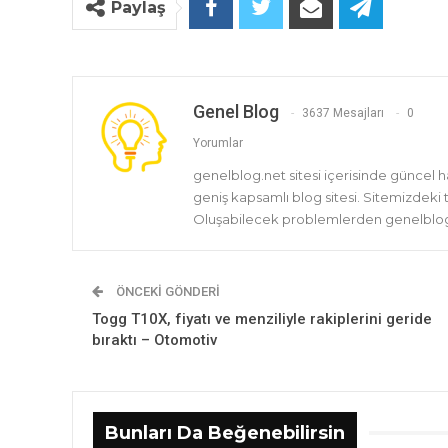
Paylaş
Genel Blog
3637 Mesajları
0
Yorumlar
genelblog.net sitesi içerisinde güncel 
geniş kapsamlı blog sitesi. Sitemizdeki
Oluşabilecek problemlerden genelblog.
ÖNCEKI GÖNDERI
Togg T10X, fiyatı ve menziliyle rakiplerini geride
bıraktı – Otomotiv
Bunları Da Beğenebilirsin