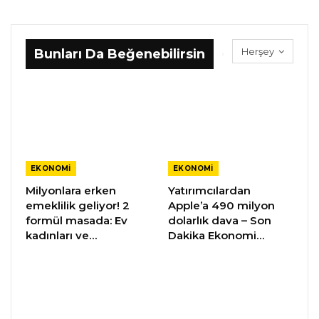
Herşey
Bunları Da Beğenebilirsin
EKONOMI
EKONOMI
Milyonlara erken
Yatırımcılardan
emeklilik geliyor! 2
Apple’a 490 milyon
formül masada: Ev
dolarlık dava – Son
kadınları ve…
Dakika Ekonomi…