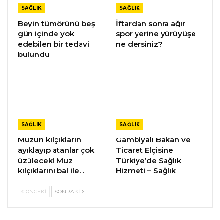
SAĞLIK
SAĞLIK
Beyin tümörünü beş
İftardan sonra ağır
gün içinde yok
spor yerine yürüyüşe
edebilen bir tedavi
ne dersiniz?
bulundu
SAĞLIK
SAĞLIK
Muzun kılçıklarını
Gambiyalı Bakan ve
ayıklayıp atanlar çok
Ticaret Elçisine
üzülecek! Muz
Türkiye’de Sağlık
kılçıklarını bal ile…
Hizmeti – Sağlık
ÖNCEKI
SONRAKI