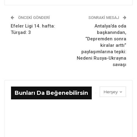
ÖNCEKI GÖNDERI
SONRAKI MESAJ
Efeler Ligi 14. hafta:
Antalya’da oda
Türşad: 3
başkanından,
“Depremden sonra
kiralar arttı”
paylaşımlarına tepki:
Nedeni Rusya-Ukrayna
savaşı
Herşey
Bunları Da Beğenebilirsin