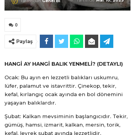
Tarihinde
Mar 10, 2023
Tarafından
Genel Blog
0
Paylaş
HANGİ AY HANGİ BALIK YENMELİ? (DETAYLI)
Ocak: Bu ayın en lezzetli balıkları uskumru,
lüfer, palamut ve istavrittir. Çinekop, tekir,
kefal, kırlangıç ocak ayında en bol dönemini
yaşayan balıklardır.
Şubat: Kalkan mevsiminin başlangıcıdır. Tekir,
gümüş, hamsi, izmarit, kalkan, mersin, torik,
kefal, levrek şubat ayında lezzetlidir.