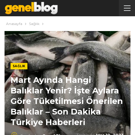
Anasayfa
Sağlık
SAĞLIK
Mart Ayında Hangi
Balıklar Yenir? İşte Aylara
Göre Tüketilmesi Önerilen
Balıklar – Son Dakika
Türkiye Haberleri