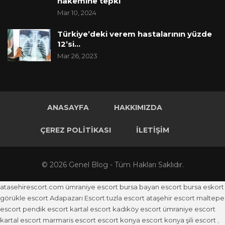
hakemine tepki
Mar 10, 2024
Türkiye’deki verem hastalarının yüzde
12’si…
Mar 26, 2023
ANASAYFA
HAKKIMIZDA
ÇEREZ POLITIKASI
İLETIŞIM
© 2026 Genel Blog - Tüm Hakları Saklıdır.
atasehirescort.com
ümraniye escort
bursa bayan escort
bursa eskort
görükle escort
Adapazarı Escort
tuzla escort
ataşehir escort
maltepe
escort
pendik escort
kartal escort
kadıköy escort
ümraniye escort
kartal escort
marmaris escort
escort konya
escort konya
şili escort
,