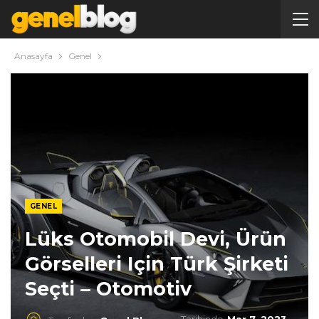
Anasayfa
Genel
GENEL
Lüks Otomobil Devi, Ürün
Görselleri Için Türk Şirketi
Seçti – Otomotiv