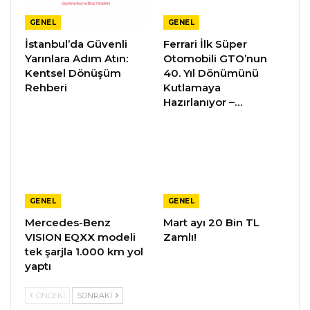
GENEL
GENEL
İstanbul’da Güvenli
Ferrari İlk Süper
Yarınlara Adım Atın:
Otomobili GTO’nun
Kentsel Dönüşüm
40. Yıl Dönümünü
Rehberi
Kutlamaya
Hazırlanıyor –…
GENEL
GENEL
Mercedes-Benz
Mart ayı 20 Bin TL
VISION EQXX modeli
Zamlı!
tek şarjla 1.000 km yol
yaptı
ÖNCEKI
SONRAKI