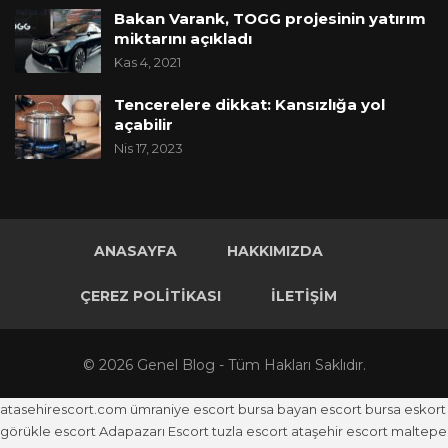
Bakan Varank, TOGG projesinin yatırım
miktarını açıkladı
Kas 4, 2021
Tencerelere dikkat: Kansızlığa yol
açabilir
Nis 17, 2023
ANASAYFA
HAKKIMIZDA
ÇEREZ POLITIKASI
İLETIŞIM
© 2026 Genel Blog - Tüm Hakları Saklıdır.
atasehirescort.com
ümraniye escort
bursa bayan escort
bursa eskort
görükle escort
Adapazarı Escort
tuzla escort
ataşehir escort
maltepe