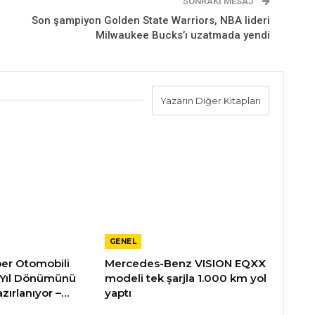
SONRAKI MESAJ
Son şampiyon Golden State Warriors, NBA lideri
Milwaukee Bucks’ı uzatmada yendi
Yazarın Diğer Kitapları
GENEL
üper Otomobili
Mercedes-Benz VISION EQXX
 Yıl Dönümünü
modeli tek şarjla 1.000 km yol
zırlanıyor –…
yaptı