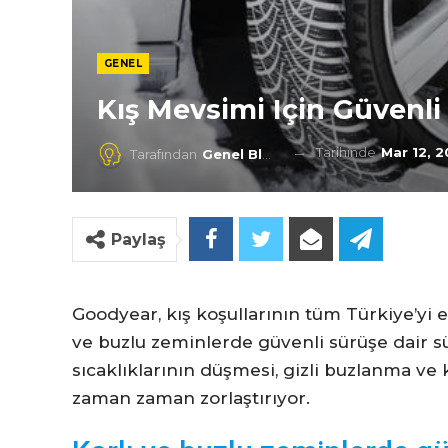
GENEL
Kış Mevsimi Için Güvenli
Tarihinde
Mar 12, 
Tarafından
Genel Blog
Paylaş
Goodyear, kış koşullarının tüm Türkiye’yi e
ve buzlu zeminlerde güvenli sürüşe dair sür
sıcaklıklarının düşmesi, gizli buzlanma ve k
zaman zaman zorlaştırıyor.