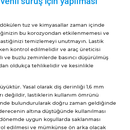
venli sürüş için yapılması
 dökülen tuz ve kimyasallar zaman içinde
astiğinizin bu korozyondan etkilenmemesi ve
stiğinizi temizlemeyi unutmayın. Lastik
ken kontrol edilmelidir ve araç üreticisi
rlı ve buzlu zeminlerde basıncı düşürülmüş
dan oldukça tehlikelidir ve kesinlikle
üyüktür. Yasal olarak diş derinliği 1,6 mm
ı değildir, lastiklerin kullanım ömrünü
nünde bulundurularak doğru zaman geldiğinde
 7 derecenin altına düştüğünde kullanılması
arı dönemde uygun koşullarda saklanması
ontrol edilmesi ve mümkünse ön arka olacak