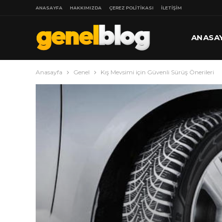
ANASAYFA
HAKKIMIZDA
ÇEREZ POLITIKASI
İLETIŞIM
ANASA
Anasayfa
Genel
Kış Mevsimi için Güvenli Sürüş Önerileri
DAHA