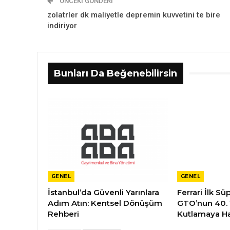
ÖNCEKI GÖNDERI
zolatrler dk maliyetle depremin kuvvetini te bire
indiriyor
Bunları Da Beğenebilirsin
GENEL
GENEL
İstanbul’da Güvenli Yarınlara
Ferrari İlk S
Adım Atın: Kentsel Dönüşüm
GTO’nun 40.
Rehberi
Kutlamaya Ha