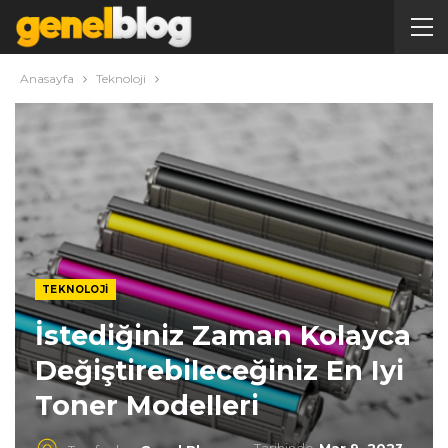
Anasayfa
Teknoloji
TEKNOLOJI
İstediğiniz Zaman Kolayca
Değiştirebileceğiniz En Iyi
Toner Modelleri