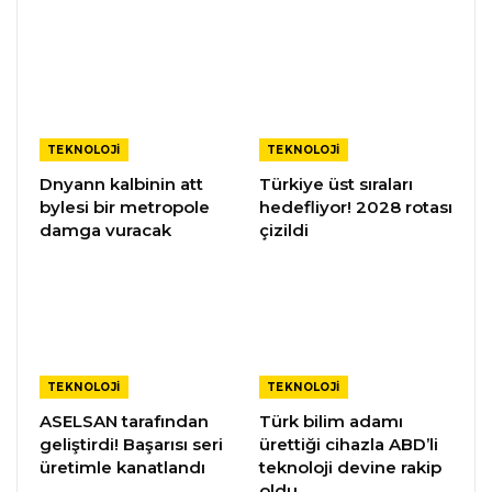
TEKNOLOJI
TEKNOLOJI
Dnyann kalbinin att
Türkiye üst sıraları
bylesi bir metropole
hedefliyor! 2028 rotası
damga vuracak
çizildi
TEKNOLOJI
TEKNOLOJI
ASELSAN tarafından
Türk bilim adamı
geliştirdi! Başarısı seri
ürettiği cihazla ABD’li
üretimle kanatlandı
teknoloji devine rakip
oldu