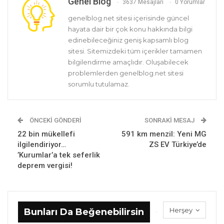
Genel Blog
3637 Mesajları
0 Yorumlar
genelblog.net sitesi içerisinde güncel
hayata dair bir çok konu hakkında bilgi
edinebileceğiniz geniş kapsamlı blog
sitesi. Sitemizdeki tüm içerikler tamamen
bilgilendirme amaçlıdır. Oluşabilecek
problemlerden genelblog.net sitesi
sorumlu tutulamaz.
ÖNCEKI GÖNDERI
SONRAKI MESAJ
22 bin mükellefi
591 km menzil: Yeni MG
ilgilendiriyor…
ZS EV Türkiye’de
’Kurumlar’a tek seferlik
deprem vergisi!
Herşey
Bunları Da Beğenebilirsin