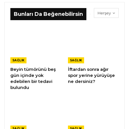
Herşey
Bunları Da Beğenebilirsin
SAĞLIK
SAĞLIK
Beyin tümörünü beş
İftardan sonra ağır
gün içinde yok
spor yerine yürüyüşe
edebilen bir tedavi
ne dersiniz?
bulundu
SAĞLIK
SAĞLIK