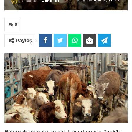
Tarihinde
Mar 9, 2023
Tarafından
Genel Blog
0
Paylaş
Bakanlıktan yapılan yazılı açıklamada, “Irak’ta