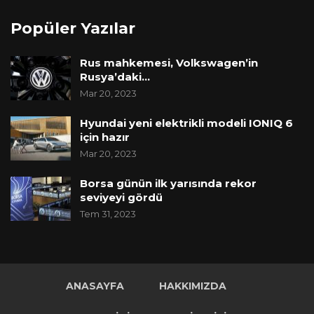
Popüler Yazılar
Rus mahkemesi, Volkswagen’in
Rusya’daki…
Mar 20, 2023
Hyundai yeni elektrikli modeli IONIQ 6
için hazır
Mar 20, 2023
Borsa günün ilk yarısında rekor
seviyeyi gördü
Tem 31, 2023
ANASAYFA
HAKKIMIZDA