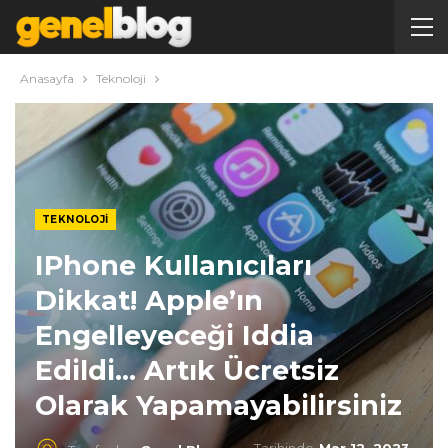
Anasayfa
Teknoloji
TEKNOLOJI
IPhone Kullanıcıları
Dikkat! Apple’ın
Engelleyeceği Iddia
Edildi… Artık Ücretsiz
Olarak Yapamayabilirsiniz