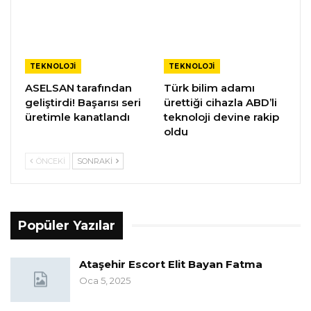
TEKNOLOJI
TEKNOLOJI
ASELSAN tarafından
Türk bilim adamı
geliştirdi! Başarısı seri
ürettiği cihazla ABD’li
üretimle kanatlandı
teknoloji devine rakip
oldu
ÖNCEKI
SONRAKI
Popüler Yazılar
Ataşehir Escort Elit Bayan Fatma
Oca 5, 2025