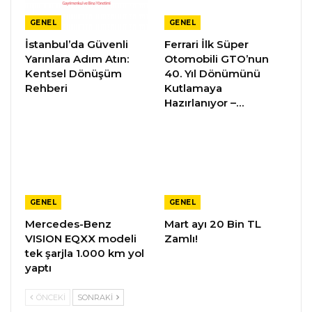
GENEL
GENEL
İstanbul’da Güvenli
Ferrari İlk Süper
Yarınlara Adım Atın:
Otomobili GTO’nun
Kentsel Dönüşüm
40. Yıl Dönümünü
Rehberi
Kutlamaya
Hazırlanıyor –…
GENEL
GENEL
Mercedes-Benz
Mart ayı 20 Bin TL
VISION EQXX modeli
Zamlı!
tek şarjla 1.000 km yol
yaptı
ÖNCEKI
SONRAKI