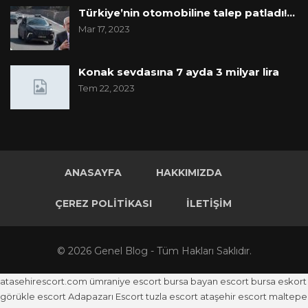
Türkiye’nin otomobiline talep patladı!…
Mar 17, 2023
Konak sevdasına 7 ayda 3 milyar lira
Tem 22, 2023
ANASAYFA
HAKKIMIZDA
ÇEREZ POLITIKASI
İLETIŞIM
© 2026 Genel Blog - Tüm Hakları Saklıdır.
atasehirescort.com
ümraniye escort
bursa bayan escort
bursa eskort
görükle escort
Adapazarı Escort
tuzla escort
ataşehir escort
maltepe