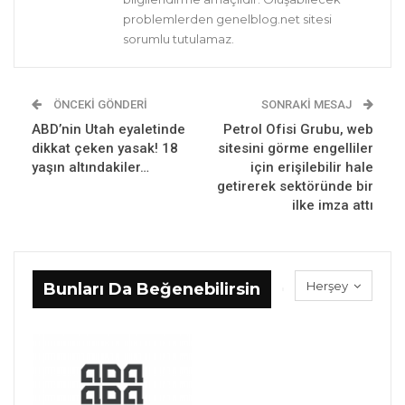
problemlerden genelblog.net sitesi
sorumlu tutulamaz.
ÖNCEKI GÖNDERI
SONRAKI MESAJ
ABD’nin Utah eyaletinde
Petrol Ofisi Grubu, web
dikkat çeken yasak! 18
sitesini görme engelliler
yaşın altındakiler…
için erişilebilir hale
getirerek sektöründe bir
ilke imza attı
Herşey
Bunları Da Beğenebilirsin