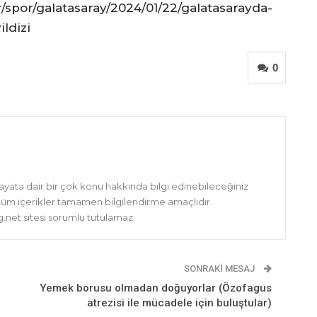
spor/galatasaray/2024/01/22/galatasarayda-
ldizi
0
hayata dair bir çok konu hakkında bilgi edinebileceğiniz
 tüm içerikler tamamen bilgilendirme amaçlıdır.
net sitesi sorumlu tutulamaz.
SONRAKI MESAJ
Yemek borusu olmadan doğuyorlar (Özofagus
atrezisi ile mücadele için buluştular)