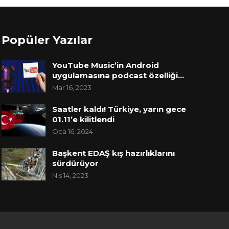
Popüler Yazılar
YouTube Music’in Android
uygulamasına podcast özelliği…
Mar 16, 2023
Saatler kaldı! Türkiye, yarın gece
01.11’e kilitlendi
Oca 16, 2024
Başkent EDAŞ kış hazırlıklarını
sürdürüyor
Nis 14, 2023