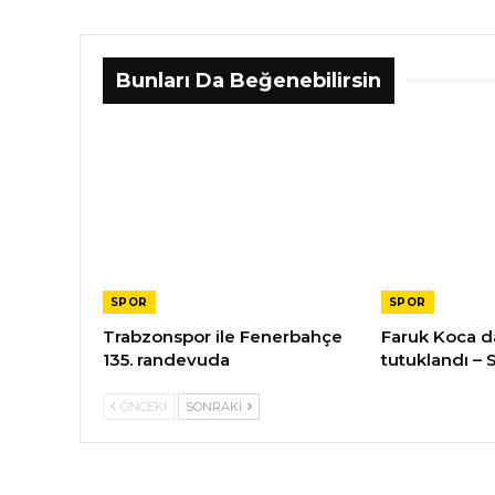
Bunları Da Beğenebilirsin
SPOR
SPOR
Trabzonspor ile Fenerbahçe
Faruk Koca da
135. randevuda
tutuklandı – 
ÖNCEKI
SONRAKI