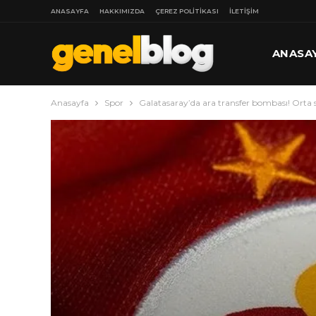
ANASAYFA
HAKKIMIZDA
ÇEREZ POLITIKASI
İLETIŞIM
ANASA
Anasayfa
Spor
Galatasaray’da ara transfer bombası! Orta 
DAHA