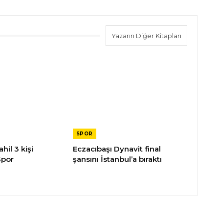
Yazarın Diğer Kitapları
SPOR
hil 3 kişi
Eczacıbaşı Dynavit final
Spor
şansını İstanbul’a bıraktı