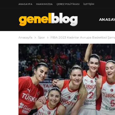
ANASAYFA
HAKKIMIZDA
ÇEREZ POLITIKASI
İLETIŞIM
ANASA
Anasayfa
Spor
FIBA 2023 Kadınlar Avrupa Basketbol Şampi
DAHA