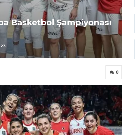
upa Basketbol Şampiyonası
023
0