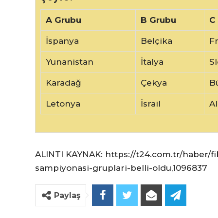
A Grubu
B Grubu
C
İspanya
Belçika
F
Yunanistan
İtalya
S
Karadağ
Çekya
B
Letonya
İsrail
A
ALINTI KAYNAK: https://t24.com.tr/haber/f
sampiyonasi-gruplari-belli-oldu,1096837
Paylaş