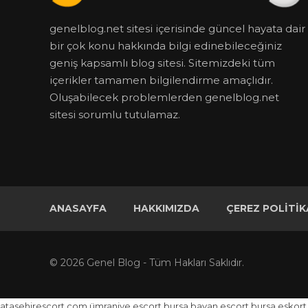
genelblog.net sitesi içerisinde güncel hayata dair
bir çok konu hakkında bilgi edinebileceğiniz
geniş kapsamlı blog sitesi. Sitemizdeki tüm
içerikler tamamen bilgilendirme amaçlıdır.
Oluşabilecek problemlerden genelblog.net
sitesi sorumlu tutulamaz.
ANASAYFA
HAKKIMIZDA
ÇEREZ POLITIK
© 2026 Genel Blog - Tüm Hakları Saklıdır.
atasehirescort.com
ümraniye escort
bursa bayan escort
bursa eskort