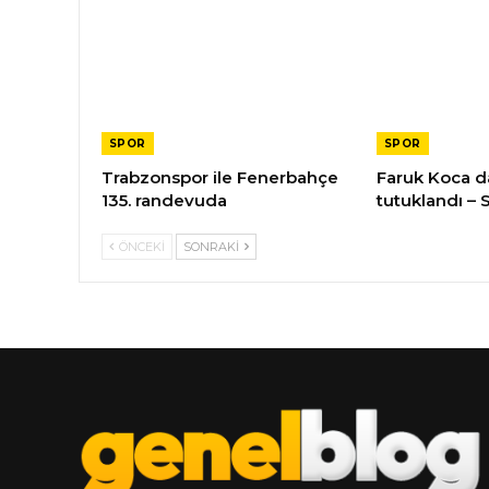
SPOR
SPOR
Trabzonspor ile Fenerbahçe
Faruk Koca da
135. randevuda
tutuklandı – 
ÖNCEKI
SONRAKI