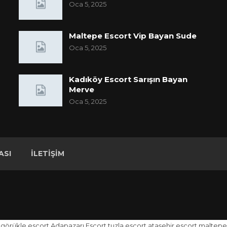
Oca 5, 2025
Maltepe Escort Vip Bayan Sude
Oca 5, 2025
Kadıköy Escort Sarışın Bayan
Merve
Oca 5, 2025
ASI
İLETIŞIM
görükle escort
Adapazarı Escort
tuzla escort
ataşehir escort
maltepe