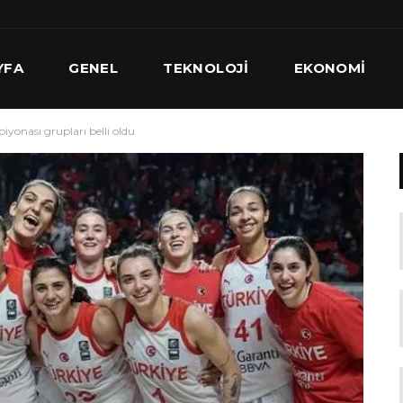
YFA
GENEL
TEKNOLOJI
EKONOMI
yonası grupları belli oldu