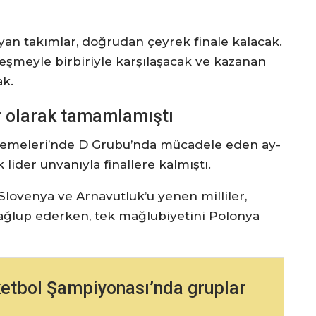
an takımlar, doğrudan çeyrek finale kalacak.
şleşmeyle birbiriyle karşılaşacak ve kazanan
ak.
er olarak tamamlamıştı
lemeleri’nde D Grubu’nda mücadele eden ay-
k lider unvanıyla finallere kalmıştı.
Slovenya ve Arnavutluk’u yenen milliler,
ğlup ederken, tek mağlubiyetini Polonya
etbol Şampiyonası’nda gruplar