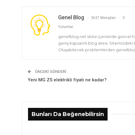
Genel Blog
3637 Mesajları
0
Yorumlar
genelblog.net sitesi içerisinde güncel 
geniş kapsamlı blog sitesi. Sitemizdeki
Oluşabilecek problemlerden genelblog.
ÖNCEKI GÖNDERI
Yeni MG ZS elektrikli fiyatı ne kadar?
Bunları Da Beğenebilirsin