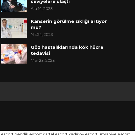
seviyelere ulaştı
Ara 14, 2023
Kanserin görülme sıklığı artıyor
mu?
Nis 24, 2023
Göz hastalıklarında kök hücre
tedavisi
Mar 23, 2023
 escort
pendik escort
kartal escort
kadıköy escort
ümraniye escort