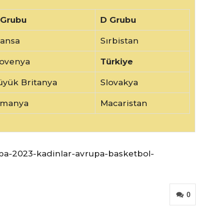
 Grubu
D Grubu
ransa
Sırbistan
lovenya
Türkiye
üyük Britanya
Slovakya
lmanya
Macaristan
iba-2023-kadinlar-avrupa-basketbol-
0