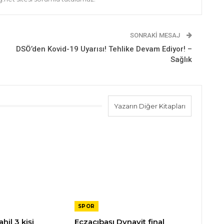
SONRAKI MESAJ
DSÖ’den Kovid-19 Uyarısı! Tehlike Devam Ediyor! –
Sağlık
Yazarın Diğer Kitapları
SPOR
hil 3 kişi
Eczacıbaşı Dynavit final