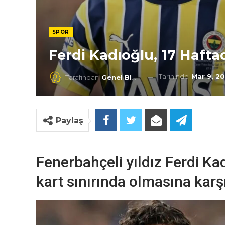
SPOR
Ferdi Kadıoğlu, 17 Haftad
Tarihinde
Mar 9, 2
Tarafından
Genel Blog
Paylaş
Fenerbahçeli yıldız Ferdi Ka
kart sınırında olmasına kar