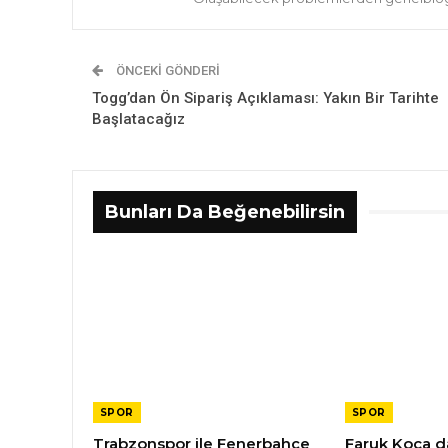
ÖNCEKI GÖNDERI
Togg’dan Ön Sipariş Açıklaması: Yakın Bir Tarihte
Başlatacağız
Bunları Da Beğenebilirsin
SPOR
SPOR
Trabzonspor ile Fenerbahçe
Faruk Koca da