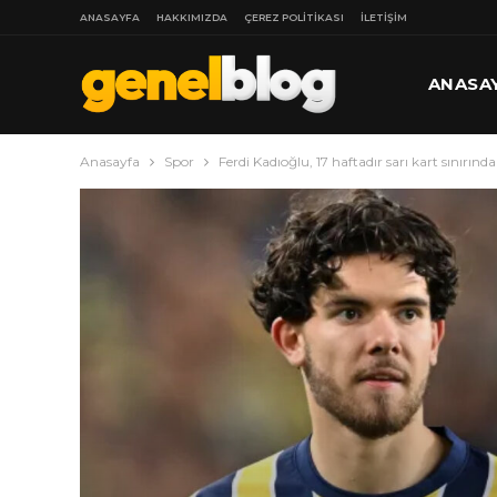
ANASAYFA
HAKKIMIZDA
ÇEREZ POLITIKASI
İLETIŞIM
ANASA
Anasayfa
Spor
Ferdi Kadıoğlu, 17 haftadır sarı kart sınırında
DAHA