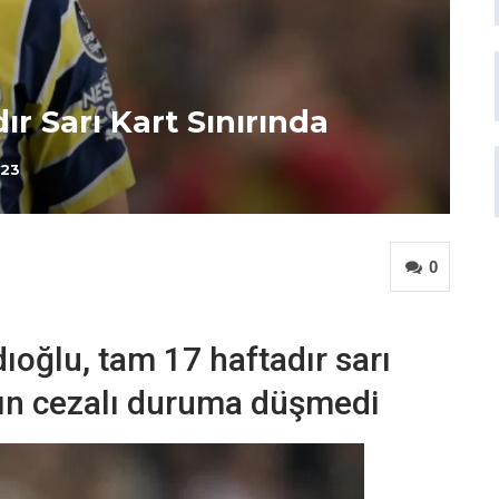
ır Sarı Kart Sınırında
023
0
dıoğlu, tam 17 haftadır sarı
şın cezalı duruma düşmedi