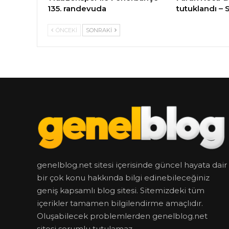
135. randevuda
tutuklandı – 
ÖNCEKI
SONRAKI
genelblog.net sitesi içerisinde güncel hayata dair
bir çok konu hakkında bilgi edinebileceğiniz
geniş kapsamlı blog sitesi. Sitemizdeki tüm
içerikler tamamen bilgilendirme amaçlıdır.
Oluşabilecek problemlerden genelblog.net
sitesi sorumlu tutulamaz.