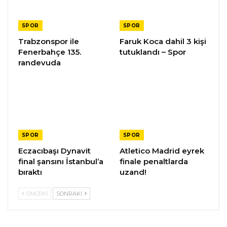
SPOR
SPOR
Trabzonspor ile
Faruk Koca dahil 3 kişi
Fenerbahçe 135.
tutuklandı – Spor
randevuda
SPOR
SPOR
Eczacıbaşı Dynavit
Atletico Madrid eyrek
final şansını İstanbul’a
finale penaltlarda
bıraktı
uzand!
ÖNCEKI
SONRAKI