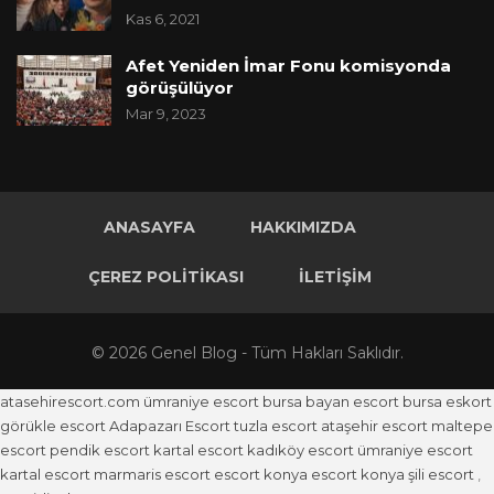
Kas 6, 2021
Afet Yeniden İmar Fonu komisyonda
görüşülüyor
Mar 9, 2023
ANASAYFA
HAKKIMIZDA
ÇEREZ POLITIKASI
İLETIŞIM
© 2026 Genel Blog - Tüm Hakları Saklıdır.
atasehirescort.com
ümraniye escort
bursa bayan escort
bursa eskort
görükle escort
Adapazarı Escort
tuzla escort
ataşehir escort
maltepe
escort
pendik escort
kartal escort
kadıköy escort
ümraniye escort
kartal escort
marmaris escort
escort konya
escort konya
şili escort
,