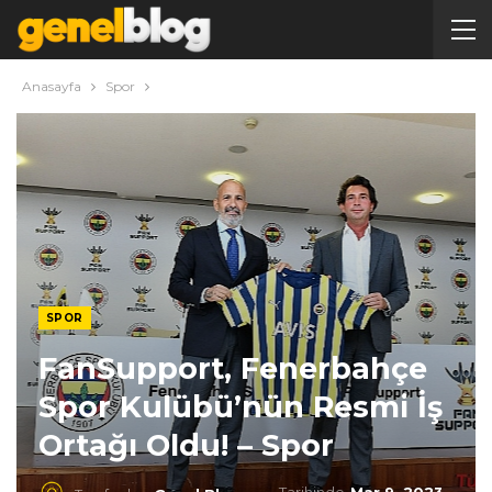
Anasayfa
Spor
SPOR
FanSupport, Fenerbahçe
Spor Kulübü’nün Resmi İş
Ortağı Oldu! – Spor