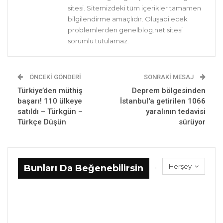
sitesi. Sitemizdeki tüm içerikler tamamen
bilgilendirme amaçlıdır. Oluşabilecek
problemlerden genelblog.net sitesi
sorumlu tutulamaz.
ÖNCEKI GÖNDERI
SONRAKI MESAJ
Türkiye’den müthiş
Deprem bölgesinden
başarı! 110 ülkeye
İstanbul'a getirilen 1066
satıldı – Türkgün –
yaralının tedavisi
Türkçe Düşün
sürüyor
Herşey
Bunları Da Beğenebilirsin