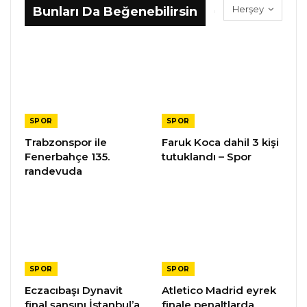
Herşey
Bunları Da Beğenebilirsin
SPOR
SPOR
Trabzonspor ile
Faruk Koca dahil 3 kişi
Fenerbahçe 135.
tutuklandı – Spor
randevuda
SPOR
SPOR
Eczacıbaşı Dynavit
Atletico Madrid eyrek
final şansını İstanbul’a
finale penaltlarda