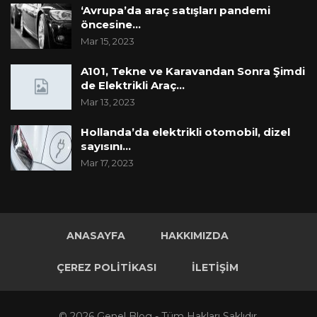
‘Avrupa’da araç satışları pandemi
öncesine…
Mar 15, 2023
A101, Tekne ve Karavandan Sonra Şimdi
de Elektrikli Araç…
Mar 13, 2023
Hollanda’da elektrikli otomobil, dizel
sayısını…
Mar 17, 2023
ANASAYFA
HAKKIMIZDA
ÇEREZ POLITIKASI
İLETIŞIM
© 2026 Genel Blog - Tüm Hakları Saklıdır.