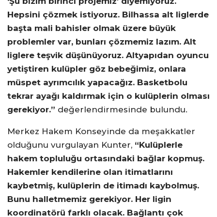
‘Şu bizim birinci projemiz’ diyemiyoruz.
Hepsini çözmek istiyoruz. Bilhassa alt liglerde
başta mali bahisler olmak üzere büyük
problemler var, bunları çözmemiz lazım. Alt
liglere teşvik düşünüyoruz. Altyapıdan oyuncu
yetiştiren kulüpler göz bebeğimiz, onlara
müspet ayrımcılık yapacağız. Basketbolu
tekrar ayağı kaldırmak için o kulüplerin olması
gerekiyor.”
değerlendirmesinde bulundu.
Merkez Hakem Konseyinde da meşakkatler
olduğunu vurgulayan Kunter,
“Kulüplerle
hakem topluluğu ortasındaki bağlar kopmuş.
Hakemler kendilerine olan itimatlarını
kaybetmiş, kulüplerin de itimadı kaybolmuş.
Bunu halletmemiz gerekiyor. Her ligin
koordinatörü farklı olacak. Bağlantı çok