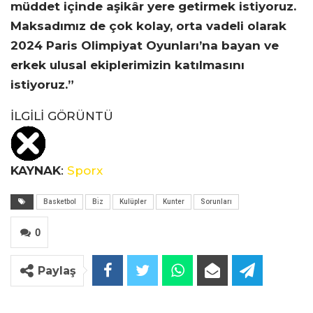
müddet içinde aşikâr yere getirmek istiyoruz.
Maksadımız de çok kolay, orta vadeli olarak
2024 Paris Olimpiyat Oyunları’na bayan ve
erkek ulusal ekiplerimizin katılmasını
istiyoruz.”
İLGİLİ GÖRÜNTÜ
KAYNAK
:
Sporx
Basketbol
Bi̇z
Kulüpler
Kunter
Sorunları
0
Paylaş