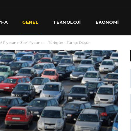
YFA
GENEL
TEKNOLOJI
EKONOMI
adı! Piyasanın 3’te 1 fiyatına… – Türkgün – Türkçe Düşün