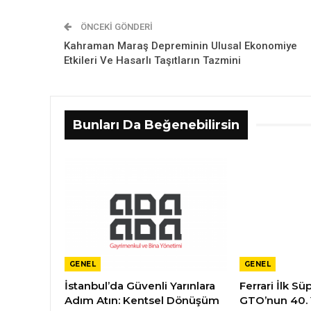
ÖNCEKI GÖNDERI
Kahraman Maraş Depreminin Ulusal Ekonomiye
Etkileri Ve Hasarlı Taşıtların Tazmini
Bunları Da Beğenebilirsin
GENEL
GENEL
İstanbul’da Güvenli Yarınlara
Ferrari İlk S
Adım Atın: Kentsel Dönüşüm
GTO’nun 40.