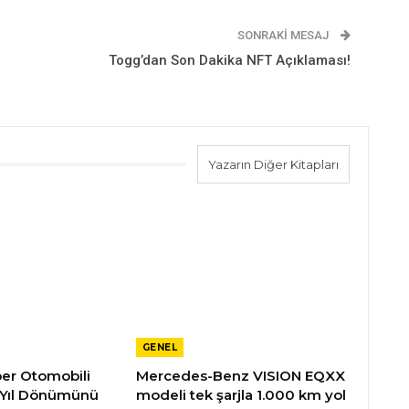
SONRAKI MESAJ
Togg’dan Son Dakika NFT Açıklaması!
Yazarın Diğer Kitapları
GENEL
üper Otomobili
Mercedes-Benz VISION EQXX
 Yıl Dönümünü
modeli tek şarjla 1.000 km yol