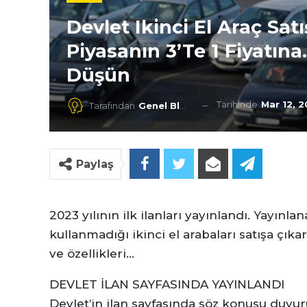
Devlet Ikinci El Araç Sat
Piyasanın 3’te 1 Fiyatın
Düşün
Tarihinde
Mar 12, 
Tarafından
Genel Blog
Paylaş
2023 yılının ilk ilanları yayınlandı. Yayınl
kullanmadığı ikinci el arabaları satışa çıka
ve özellikleri…
DEVLET İLAN SAYFASINDA YAYINLANDI
Devlet’in ilan sayfasında söz konusu duyu