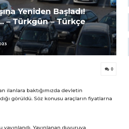
ışına Yeniden Başladı!
a… – Türkgün – Türkçe
2023
0
anan ilanlara baktığımızda devletin
rdığı görüldü. Söz konusu araçların fiyatlarna
ru yayınlandı. Yayınlanan duyuruya