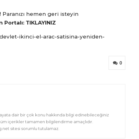
! Paranızı hemen geri isteyin
an Portalı: TIKLAYINIZ
vlet-ikinci-el-arac-satisina-yeniden-
0
hayata dair bir çok konu hakkında bilgi edinebileceğiniz
 tüm içerikler tamamen bilgilendirme amaçlıdır.
net sitesi sorumlu tutulamaz.