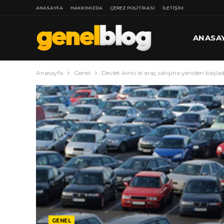
ANASAYFA
HAKKIMIZDA
ÇEREZ POLITIKASI
İLETIŞIM
ANASA
Anasayfa
Genel
Devlet ikinci el araç satışına yeniden başl
DAHA
GENEL