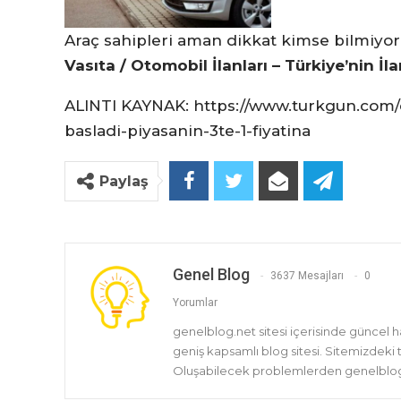
Araç sahipleri aman dikkat kimse bilmiyor
Vasıta / Otomobil İlanları – Türkiye’nin İl
ALINTI KAYNAK: https://www.turkgun.com/de
basladi-piyasanin-3te-1-fiyatina
Paylaş
Genel Blog
3637 Mesajları
0
Yorumlar
genelblog.net sitesi içerisinde güncel 
geniş kapsamlı blog sitesi. Sitemizdeki
Oluşabilecek problemlerden genelblog.