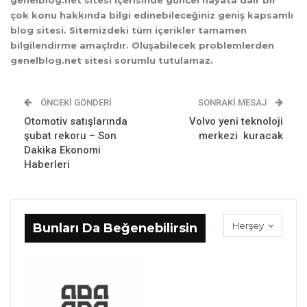
genelblog.net sitesi içerisinde güncel hayata dair bir
çok konu hakkında bilgi edinebileceğiniz geniş kapsamlı
blog sitesi. Sitemizdeki tüm içerikler tamamen
bilgilendirme amaçlıdır. Oluşabilecek problemlerden
genelblog.net sitesi sorumlu tutulamaz.
ÖNCEKI GÖNDERI
SONRAKI MESAJ
Otomotiv satışlarında
Volvo yeni teknoloji
şubat rekoru – Son
merkezi kuracak
Dakika Ekonomi
Haberleri
Herşey
Bunları Da Beğenebilirsin