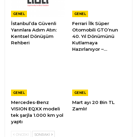
GENEL
GENEL
İstanbul’da Güvenli
Ferrari İlk Süper
Yarınlara Adım Atın:
Otomobili GTO’nun
Kentsel Dönüşüm
40. Yıl Dönümünü
Rehberi
Kutlamaya
Hazırlanıyor –…
GENEL
GENEL
Mercedes-Benz
Mart ayı 20 Bin TL
VISION EQXX modeli
Zamlı!
tek şarjla 1.000 km yol
yaptı
ÖNCEKI
SONRAKI