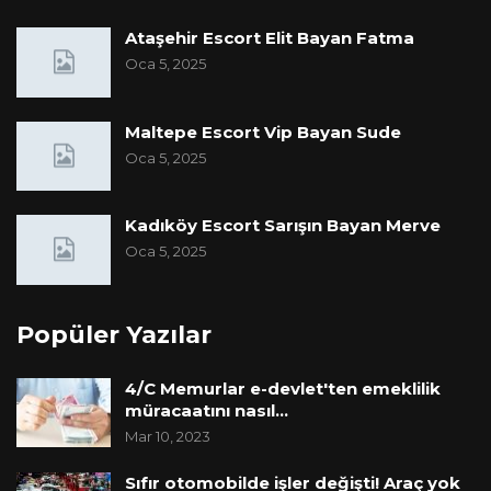
Ataşehir Escort Elit Bayan Fatma
Oca 5, 2025
Maltepe Escort Vip Bayan Sude
Oca 5, 2025
Kadıköy Escort Sarışın Bayan Merve
Oca 5, 2025
Popüler Yazılar
4/C Memurlar e-devlet'ten emeklilik
müracaatını nasıl…
Mar 10, 2023
Sıfır otomobilde işler değişti! Araç yok