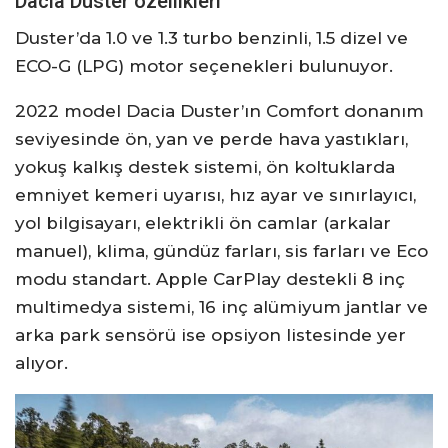
Dacia Duster özellikleri
Duster’da 1.0 ve 1.3 turbo benzinli, 1.5 dizel ve
ECO-G (LPG) motor seçenekleri bulunuyor.
2022 model Dacia Duster’ın Comfort donanım
seviyesinde ön, yan ve perde hava yastıkları,
yokuş kalkış destek sistemi, ön koltuklarda
emniyet kemeri uyarısı, hız ayar ve sınırlayıcı,
yol bilgisayarı, elektrikli ön camlar (arkalar
manuel), klima, gündüz farları, sis farları ve Eco
modu standart. Apple CarPlay destekli 8 inç
multimedya sistemi, 16 inç alümiyum jantlar ve
arka park sensörü ise opsiyon listesinde yer
alıyor.