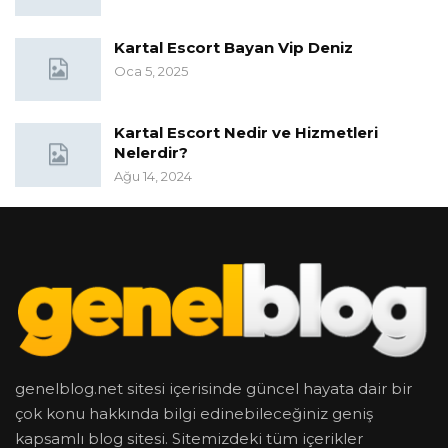
Kartal Escort Bayan Vip Deniz
Oca 5, 2025
Kartal Escort Nedir ve Hizmetleri
Nelerdir?
Ağu 14, 2024
genelblog.net sitesi içerisinde güncel hayata dair bir
çok konu hakkında bilgi edinebileceğiniz geniş
kapsamlı blog sitesi. Sitemizdeki tüm içerikler