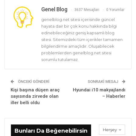
Genel Blog
3637 Mesajları
0 Yorumlar
genelblog.net sitesi içerisinde güncel
hayata dair bir çok konu hakkında bilgi
edinebileceğiniz geniş kapsamlı blog
sitesi. Sitemizdeki tüm içerikler tamamen
bilgilendirme amaçlıdır. Oluşabilecek
problemlerden genelblog.net sitesi
sorumlu tutulamaz.
ÖNCEKI GÖNDERI
SONRAKI MESAJ
Kişi başına düşen araç
Hyundai i10 makyajlandı
sayısında zirvede olan
– Haberler
iller belli oldu
Herşey
Bunları Da Beğenebilirsin