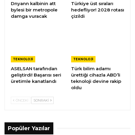
Dnyann kalbinin att
Türkiye üst sıraları
bylesi bir metropole
hedefliyor! 2028 rotası
damga vuracak
çizildi
TEKNOLOJI
TEKNOLOJI
ASELSAN tarafından
Türk bilim adamı
geliştirdi! Başarısı seri
ürettiği cihazla ABD’li
üretimle kanatlandı
teknoloji devine rakip
oldu
ÖNCEKI
SONRAKI
Popüler Yazılar