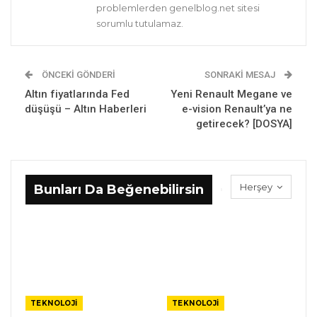
problemlerden genelblog.net sitesi
sorumlu tutulamaz.
ÖNCEKI GÖNDERI
SONRAKI MESAJ
Altın fiyatlarında Fed
Yeni Renault Megane ve
düşüşü – Altın Haberleri
e-vision Renault’ya ne
getirecek? [DOSYA]
Herşey
Bunları Da Beğenebilirsin
TEKNOLOJI
TEKNOLOJI