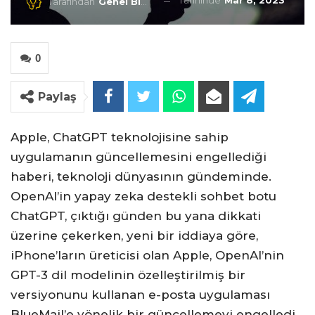
Tarihinde
Mar 8, 2023
Tarafından
Genel Blog
0
Paylaş
Apple, ChatGPT teknolojisine sahip
uygulamanın güncellemesini engellediği
haberi, teknoloji dünyasının gündeminde.
OpenAI’in yapay zeka destekli sohbet botu
ChatGPT, çıktığı günden bu yana dikkati
üzerine çekerken, yeni bir iddiaya göre,
iPhone’ların üreticisi olan Apple, OpenAI’nin
GPT-3 dil modelinin özelleştirilmiş bir
versiyonunu kullanan e-posta uygulaması
BlueMail’e yönelik bir güncellemeyi engelledi.