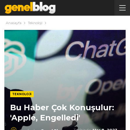
Anasayfa
Teknoloji
TEKNOLOJI
Bu Haber Çok Konuşulur:
'Apple, Engelledi'