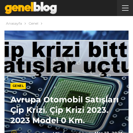
Anasayfa
Genel
GENEL
Avrupa Otomobil Satışları
Çip Krizi. Çip Krizi 2023.
2023 Model 0 Km.