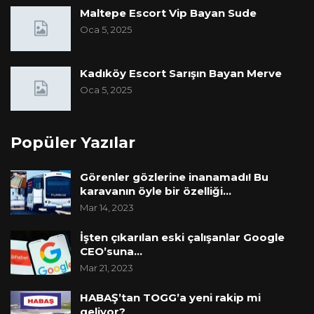
Maltepe Escort Vip Bayan Sude
Oca 5, 2025
Kadıköy Escort Sarışın Bayan Merve
Oca 5, 2025
Popüler Yazılar
Görenler gözlerine inanamadı! Bu
karavanın öyle bir özelliği…
Mar 14, 2023
İşten çıkarılan eski çalışanlar Google
CEO’suna…
Mar 21, 2023
HABAŞ’tan TOGG’a yeni rakip mi
geliyor?