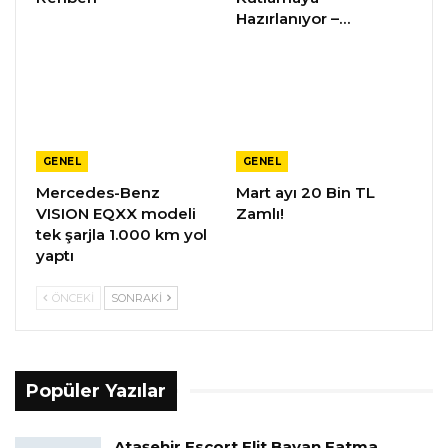
Hazırlanıyor –…
GENEL
GENEL
Mercedes-Benz
Mart ayı 20 Bin TL
VISION EQXX modeli
Zamlı!
tek şarjla 1.000 km yol
yaptı
ÖNCEKI
SONRAKI
Popüler Yazılar
Ataşehir Escort Elit Bayan Fatma