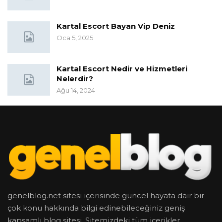
Kartal Escort Bayan Vip Deniz
Oca 5, 2025
Kartal Escort Nedir ve Hizmetleri
Nelerdir?
Ağu 14, 2024
genelblog.net sitesi içerisinde güncel hayata dair bir
çok konu hakkında bilgi edinebileceğiniz geniş
kapsamlı blog sitesi. Sitemizdeki tüm içerikler