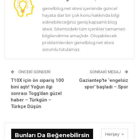
genelblog.net sitesi içerisinde güncel
hayata dair bir çok konu hakkında bilgi
edinebileceğiniz geniş kapsamlı blog
sitesi. Sitemizdeki tüm içerikler tamamen
bilgilendirme amaçlıdır. Oluşabilecek
problemlerden genelblog.net sitesi
sorumlu tutulamaz.
ÖNCEKI GÖNDERI
SONRAKI MESAJ
T10X için ön sipariş 100
Gaziantep’te ‘engelsiz
bini aştı! Yoğun ilgi
spor’ başladı – Spor
sonrası Togg’dan güzel
haber – Türkgün –
Türkçe Düşün
Herşey
Bunları Da Beğenebilirsin