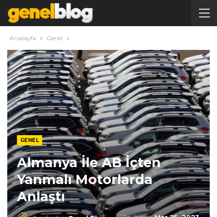
Anasayfa
Genel
GENEL
Almanya İle AB İçten
Yanmalı Motorlarda
Anlaştı