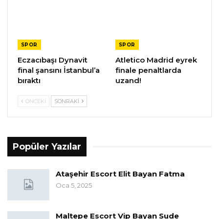
SPOR
SPOR
Eczacıbaşı Dynavit
Atletico Madrid eyrek
final şansını İstanbul’a
finale penaltlarda
bıraktı
uzand!
ÖNCEKI
SONRAKI
Popüler Yazılar
Ataşehir Escort Elit Bayan Fatma
Oca 5, 2025
Maltepe Escort Vip Bayan Sude