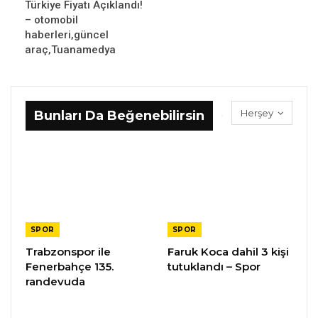
Türkiye Fiyatı Açıklandı!
– otomobil
haberleri,güncel
araç,Tuanamedya
Herşey
Bunları Da Beğenebilirsin
SPOR
SPOR
Trabzonspor ile
Faruk Koca dahil 3 kişi
Fenerbahçe 135.
tutuklandı – Spor
randevuda