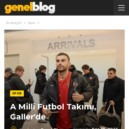
Anasayfa
Spor
SPOR
A Milli Futbol Takımı,
Galler'de