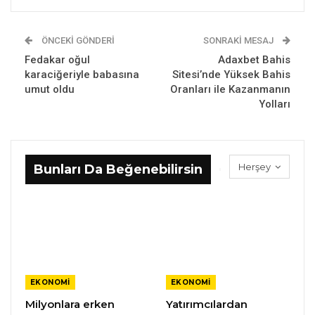
ÖNCEKI GÖNDERI
SONRAKI MESAJ
Fedakar oğul
Adaxbet Bahis
karaciğeriyle babasına
Sitesi’nde Yüksek Bahis
umut oldu
Oranları ile Kazanmanın
Yolları
Herşey
Bunları Da Beğenebilirsin
EKONOMI
EKONOMI
Milyonlara erken
Yatırımcılardan