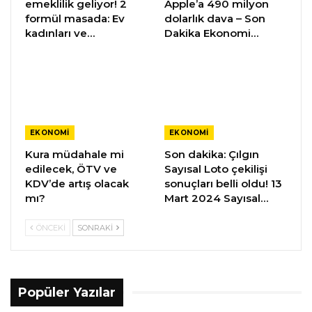
emeklilik geliyor! 2
Apple’a 490 milyon
formül masada: Ev
dolarlık dava – Son
kadınları ve…
Dakika Ekonomi…
EKONOMI
EKONOMI
Kura müdahale mi
Son dakika: Çılgın
edilecek, ÖTV ve
Sayısal Loto çekilişi
KDV’de artış olacak
sonuçları belli oldu! 13
mı?
Mart 2024 Sayısal…
ÖNCEKI
SONRAKI
Popüler Yazılar